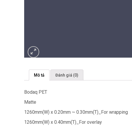
Mô tả
Đánh giá (0)
Bodaq PET
Matte
1260mm(W) x 0.20mm ~ 0.30mm(T)_For wrapping
1260mm(W) x 0.40mm(T)_For overlay