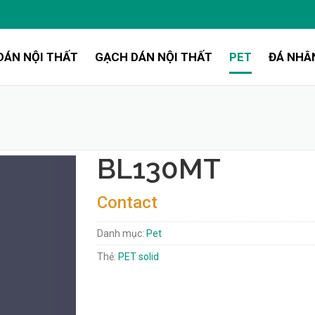
DÁN NỘI THẤT
GẠCH DÁN NỘI THẤT
PET
ĐÁ NHÂ
BL130MT
Contact
Danh mục:
Pet
Thẻ:
PET solid