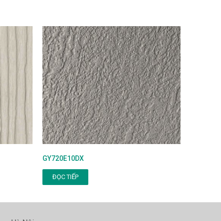
GY720E10DX
ĐỌC TIẾP