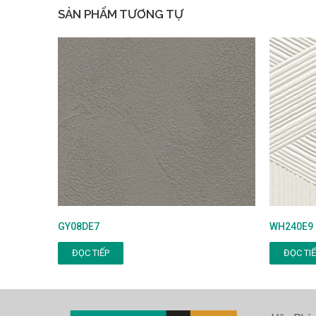
SẢN PHẨM TƯƠNG TỰ
GY08DE7
WH240E9
ĐỌC TIẾP
ĐỌC TI