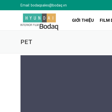
Bỏ
Email:
bodaqsales@bodaq.vn
qua
nội
GIỚI THIỆU
FILM 
dung
PET