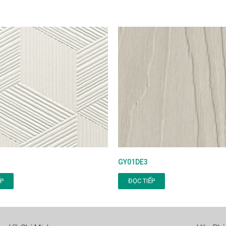
GY01DE3
ẾP
ĐỌC TIẾP