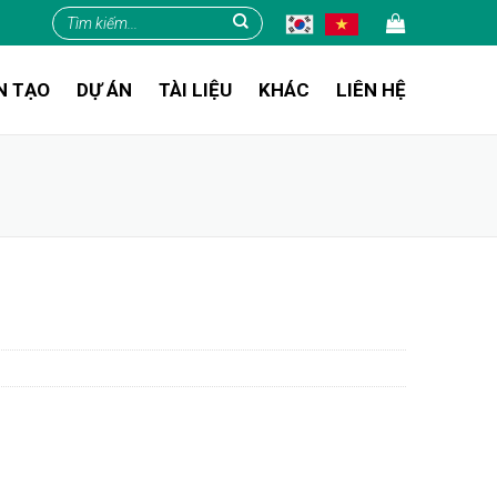
Tìm
kiếm:
N TẠO
DỰ ÁN
TÀI LIỆU
KHÁC
LIÊN HỆ