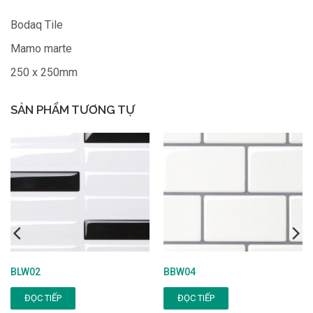
Bodaq Tile
Mamo marte
250 x 250mm
SẢN PHẨM TƯƠNG TỰ
BLW02
BBW04
ĐỌC TIẾP
ĐỌC TIẾP