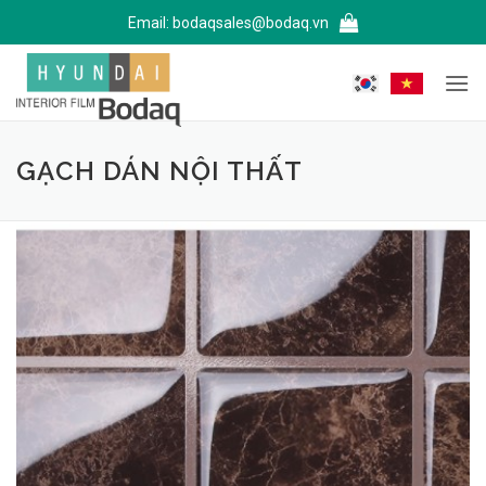
Bỏ
Email:
bodaqsales@bodaq.vn
qua
nội
dung
GẠCH DÁN NỘI THẤT