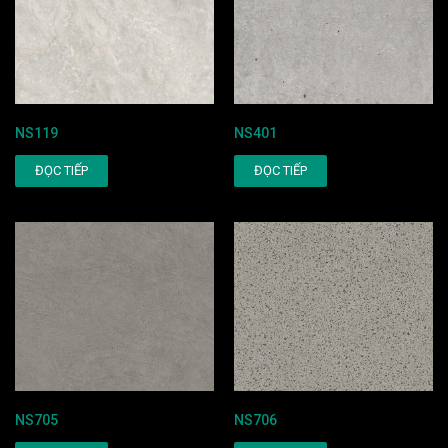
NS119
NS401
ĐỌC TIẾP
ĐỌC TIẾP
NS705
NS706