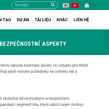
Tìm
kiếm:
N TẠO
DỰ ÁN
TÀI LIỆU
KHÁC
LIÊN HỆ
A BEZPEČNOSTNÍ ASPEKTY
lému nárůstu klientské důvěry ve virtuální prostředí.
plňují jejich vysoké požadavky na ochranu dat a
nich skutečně důvěryhodnými a bezpečnými.
xpandující segment trhu, který nabízí nejen širokou