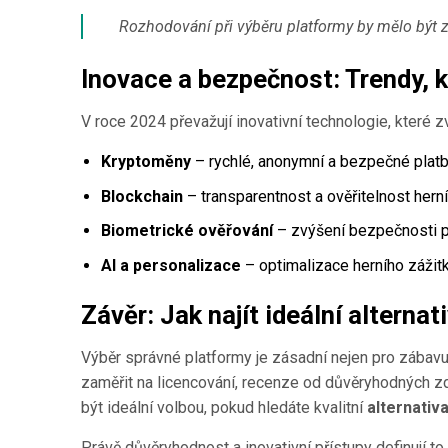
Rozhodování při výběru platformy by mělo být z
Inovace a bezpečnost: Trendy, k
V roce 2024 převažují inovativní technologie, které z
Kryptoměny
– rychlé, anonymní a bezpečné platby,
Blockchain
– transparentnost a ověřitelnost hern
Biometrické ověřování
– zvýšení bezpečnosti př
AI a personalizace
– optimalizace herního zážitk
Závěr: Jak najít ideální alternati
Výběr správné platformy je zásadní nejen pro zábavu
zaměřit na licencování, recenze od důvěryhodných zdro
být ideální volbou, pokud hledáte kvalitní
alternativa
Právě důvěryhodnost a inovativní přístupy definují to