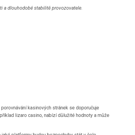
i a dlouhodobé stabilitě provozovatele.
ři porovnávání kasinových stránek se doporučuje
příklad lizaro casino, nabízí důlužité hodnoty a může
, a jaké platformy budou bezpochyby stát v čele