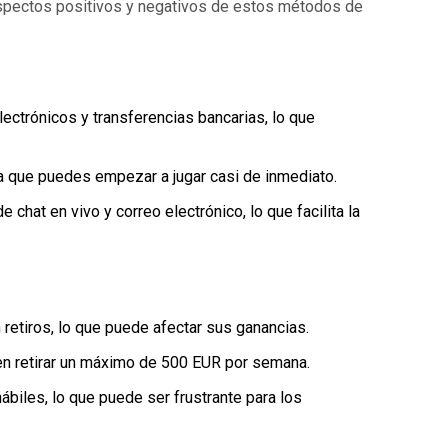
aspectos positivos y negativos de estos métodos de
ectrónicos y transferencias bancarias, lo que
a que puedes empezar a jugar casi de inmediato.
 chat en vivo y correo electrónico, lo que facilita la
etiros, lo que puede afectar sus ganancias.
ten retirar un máximo de 500 EUR por semana.
biles, lo que puede ser frustrante para los