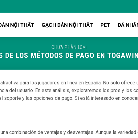
DÁN NỘI THẤT
GẠCH DÁN NỘI THẤT
PET
ĐÁ NHÂ
CHƯA PHÂN LOẠI
S DE LOS MÉTODOS DE PAGO EN TOGAWI
ractiva para los jugadores en línea en España. No solo ofrece 
ncia del usuario. En este análisis, exploraremos los pros y los 
 del soporte y las opciones de pago. Si está interesado en conoc
a combinación de ventajas y desventajas. Aunque la variedad d