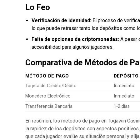
Lo Feo
Verificación de identidad:
El proceso de verific
lo que puede retrasar tanto los depósitos como lo
Falta de opciones de criptomonedas:
A pesar d
accesibilidad para algunos jugadores.
Comparativa de Métodos de P
MÉTODO DE PAGO
DEPÓSITO 
Tarjeta de Crédito/Débito
Inmediato
Monedero Electrónico
Inmediato
Transferencia Bancaria
1-2 días
En resumen, los métodos de pago en Togawin Casino 
la rapidez de los depósitos son aspectos positivos,
que cada jugador evalúe su situación personal y eli