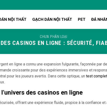
DÁN NỘI THẤT
GẠCH DÁN NỘI THẤT
PET
ĐÁ NHÂ
CHƯA PHÂN LOẠI
DES CASINOS EN LIGNE : SÉCURITÉ, FIA
 d’argent en ligne a connu une expansion fulgurante, façonnée pa
demande croissante pour des expériences immersives et responsa
ntral pour les joueurs avertis. Dans cette optique, un
test complet
eux.
s l’univers des casinos en ligne
risée, offrant une expérience fluide, propice à la confiance et à