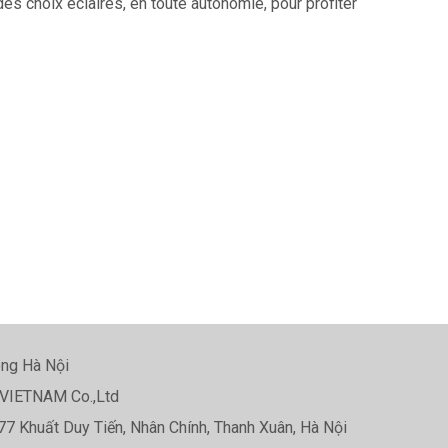
es choix éclairés, en toute autonomie, pour profiter
ng Hà Nội
VIETNAM Co.,Ltd
77 Khuất Duy Tiến, Nhân Chính, Thanh Xuân, Hà Nội