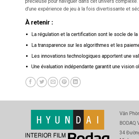
précieuse pour naviguer dans cet univers complexe. E
d’une expérience de jeu à la fois divertissante et sé
À retenir :
La régulation et la certification sont le socle de la 
La transparence sur les algorithmes et les paieme
Les innovations technologiques apportent une vale
Une évaluation indépendante garantit une vision o
Văn Phòn
BODAQ V
34 Đường