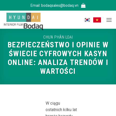
Bỏ
Email:
bodaqsales@bodaq.vn
qua
nội
dung
CHƯA PHÂN LOẠI
BEZPIECZEŃSTWO I OPINIE W
ŚWIECIE CYFROWYCH KASYN
ONLINE: ANALIZA TRENDÓW I
WARTOŚCI
W ciągu
ostatnich kilku lat