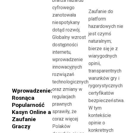
branża hazardu
cyfrowego
Zaufanie do
zanotowała
platform
niespotykany
hazardowych nie
dotąd rozwój.
jest czymś
Globalny wzrost
naturalnym;
dostępności
bierze się je z
internetu,
wiarygodnych
wprowadzenie
opinii,
innowacyjnych
transparentnych
rozwiązań
warunków gry i
technologicznych
rygorystycznych
oraz zmiany w
Wprowadzenie:
certyfikatów
regulacjach
Rosnąca
bezpieczeństwa.
prawnych
Popularność
W tym
Kasyn Online a
sprawiły, że
kontekście
Zaufanie
coraz więcej
opinie o
Graczy
Polaków
konkretnych