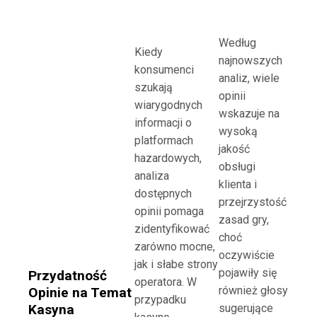
Według
Kiedy
najnowszych
konsumenci
analiz, wiele
szukają
opinii
wiarygodnych
wskazuje na
informacji o
wysoką
platformach
jakość
hazardowych,
obsługi
analiza
klienta i
dostępnych
przejrzystość
opinii pomaga
zasad gry,
zidentyfikować
choć
zarówno mocne,
oczywiście
jak i słabe strony
pojawiły się
Przydatność
operatora. W
również głosy
Opinie na Temat
przypadku
Kasyna
sugerujące