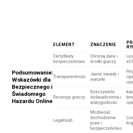
PR
ELEMENT
ZNACZENIE
RY
Certyfikaty
Chronią dane i
Lic
bezpieczeństwa
środki graczy
eC
Reg
Podsumowanie:
Jasne zasady i
Transparentność
opi
Wskazówki dla
warunki
uż
Bezpiecznego i
Rzeczywiste
ka
Świadomego
Recenzje graczy
doświadczenia i
bin
Hazardu Online
wiarygodność
opi
Możliwość
dochodzenia
Lic
Legalność
praw i
kra
bezpieczeństwo