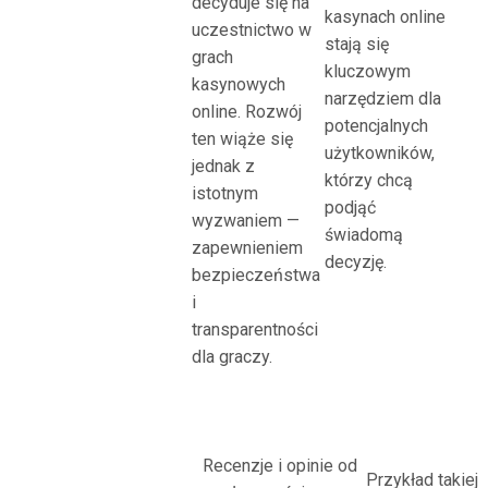
decyduje się na
kasynach online
uczestnictwo w
stają się
grach
kluczowym
kasynowych
narzędziem dla
online. Rozwój
potencjalnych
ten wiąże się
użytkowników,
jednak z
którzy chcą
istotnym
podjąć
wyzwaniem —
świadomą
zapewnieniem
decyzję.
bezpieczeństwa
i
transparentności
dla graczy.
Recenzje i opinie od
Przykład takiej