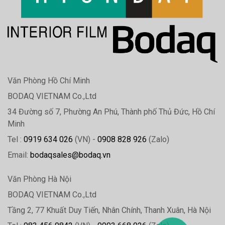
Văn Phòng Hồ Chí Minh
BODAQ VIETNAM Co.,Ltd
34 Đường số 7, Phường An Phú, Thành phố Thủ Đức, Hồ Chí
Minh
Tel :
0919 634 026
(VN) -
0908 828 926
(Zalo)
Email:
bodaqsales@bodaq.vn
Văn Phòng Hà Nội
BODAQ VIETNAM Co.,Ltd
Tầng 2, 77 Khuất Duy Tiến, Nhân Chính, Thanh Xuân, Hà Nội