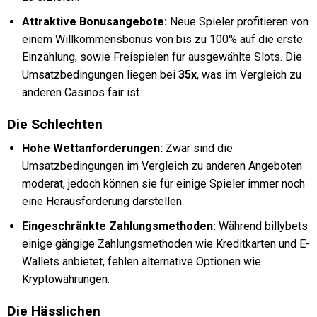
Attraktive Bonusangebote:
Neue Spieler profitieren von
einem Willkommensbonus von bis zu 100% auf die erste
Einzahlung, sowie Freispielen für ausgewählte Slots. Die
Umsatzbedingungen liegen bei
35x
, was im Vergleich zu
anderen Casinos fair ist.
Die Schlechten
Hohe Wettanforderungen:
Zwar sind die
Umsatzbedingungen im Vergleich zu anderen Angeboten
moderat, jedoch können sie für einige Spieler immer noch
eine Herausforderung darstellen.
Eingeschränkte Zahlungsmethoden:
Während billybets
einige gängige Zahlungsmethoden wie Kreditkarten und E-
Wallets anbietet, fehlen alternative Optionen wie
Kryptowährungen.
Die Hässlichen