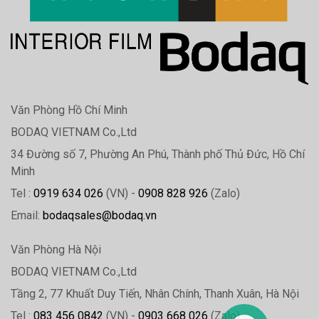
Văn Phòng Hồ Chí Minh
BODAQ VIETNAM Co.,Ltd
34 Đường số 7, Phường An Phú, Thành phố Thủ Đức, Hồ Chí
Minh
Tel :
0919 634 026
(VN) -
0908 828 926
(Zalo)
Email:
bodaqsales@bodaq.vn
Văn Phòng Hà Nội
BODAQ VIETNAM Co.,Ltd
Tầng 2, 77 Khuất Duy Tiến, Nhân Chính, Thanh Xuân, Hà Nội
Tel :
083 456 0842
(VN) -
0903 668 026
(Zalo)