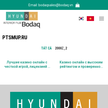
Bỏ
Email:
bodaqsales@bodaq.vn
qua
nội
dung
PTSMUP.RU
TẤT CẢ
2000Z_2
Лучшие казино онлайн с
Казино онлайн с высоким
честной игрой, лицензией и
рейтингом и проверенной
выгодными условиями для
репутацией для безопасной
игры на реальные деньги
игры на реальные деньги
без риска и с
максимальными шансами
на выигрыш