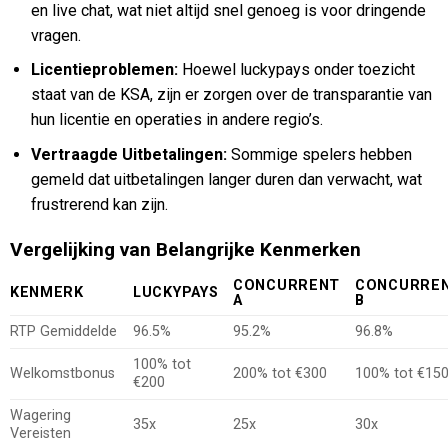
en live chat, wat niet altijd snel genoeg is voor dringende
vragen.
Licentieproblemen:
Hoewel luckypays onder toezicht
staat van de KSA, zijn er zorgen over de transparantie van
hun licentie en operaties in andere regio’s.
Vertraagde Uitbetalingen:
Sommige spelers hebben
gemeld dat uitbetalingen langer duren dan verwacht, wat
frustrerend kan zijn.
Vergelijking van Belangrijke Kenmerken
CONCURRENT
CONCURRE
KENMERK
LUCKYPAYS
A
B
RTP Gemiddelde
96.5%
95.2%
96.8%
100% tot
Welkomstbonus
200% tot €300
100% tot €15
€200
Wagering
35x
25x
30x
Vereisten