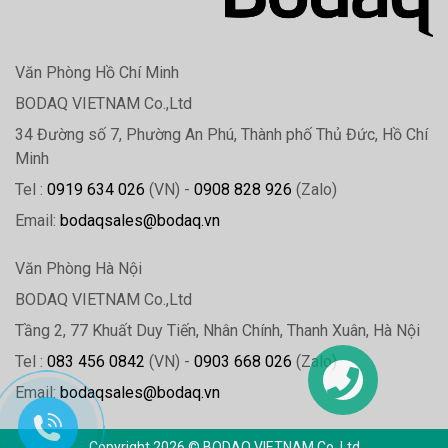
Văn Phòng Hồ Chí Minh
BODAQ VIETNAM Co.,Ltd
34 Đường số 7, Phường An Phú, Thành phố Thủ Đức, Hồ Chí
Minh
Tel :
0919 634 026
(VN) -
0908 828 926
(Zalo)
Email:
bodaqsales@bodaq.vn
Văn Phòng Hà Nội
BODAQ VIETNAM Co.,Ltd
Tầng 2, 77 Khuất Duy Tiến, Nhân Chính, Thanh Xuân, Hà Nội
Tel :
083 456 0842
(VN) -
0903 668 026
(Zalo)
Email:
bodaqsales@bodaq.vn
Copyright 2026 © BODAQ VIETNAM Co.,Ltd