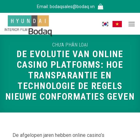
Bỏ
Email:
bodaqsales@bodaq.vn
qua
nội
dung
CHƯA PHÂN LOẠI
DE EVOLUTIE VAN ONLINE
CASINO PLATFORMS: HOE
TRANSPARANTIE EN
TECHNOLOGIE DE REGELS
NIEUWE CONFORMATIES GEVEN
De afgelopen jaren hebben online casino’s