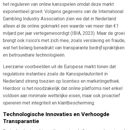
het reguleren van online kansspelen omdat deze markt
exponentieel groeit. Volgens gegevens van de International
Gambling Industry Association zien we dat in Nederland
alleen al de online gokmarkt een waarde van meer dan €1
miljard per jaar vertegenwoordigt (IBIA, 2023). Maar de groei
brengt ook risico’s met zich mee, zoals verslaving en fraude,
wat het belang benadrukt van transparante bedrijfspraktijken
en betrouwbare technologieën.
Leerzame voorbeelden uit de Europese markt tonen dat
regulatoire instanties zoals de Kansspelautoriteit in
Nederland streng toezien op licenties en marketingethiek.
Hierdoor is het noodzakelijk dat online platforms niet enkel
voldoen aan minimale wettelijke eisen, maar ook proactief
opereren met integriteit en klantbescherming.
Technologische Innovaties en Verhoogde
Transparantie