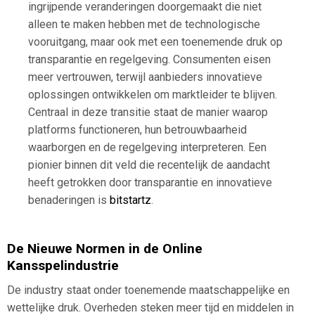
ingrijpende veranderingen doorgemaakt die niet
alleen te maken hebben met de technologische
vooruitgang, maar ook met een toenemende druk op
transparantie en regelgeving. Consumenten eisen
meer vertrouwen, terwijl aanbieders innovatieve
oplossingen ontwikkelen om marktleider te blijven.
Centraal in deze transitie staat de manier waarop
platforms functioneren, hun betrouwbaarheid
waarborgen en de regelgeving interpreteren. Een
pionier binnen dit veld die recentelijk de aandacht
heeft getrokken door transparantie en innovatieve
benaderingen is
bitstartz
.
De Nieuwe Normen in de Online
Kansspelindustrie
De industry staat onder toenemende maatschappelijke en
wettelijke druk. Overheden steken meer tijd en middelen in