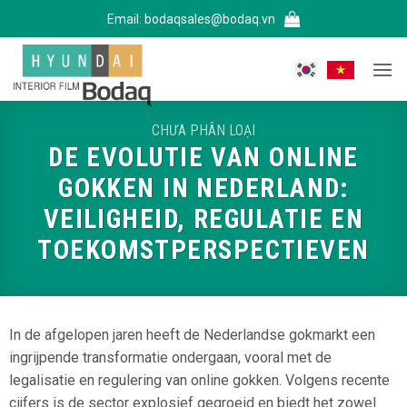
Bỏ
Email:
bodaqsales@bodaq.vn
qua
nội
dung
CHƯA PHÂN LOẠI
DE EVOLUTIE VAN ONLINE
GOKKEN IN NEDERLAND:
VEILIGHEID, REGULATIE EN
TOEKOMSTPERSPECTIEVEN
In de afgelopen jaren heeft de Nederlandse gokmarkt een
ingrijpende transformatie ondergaan, vooral met de
legalisatie en regulering van online gokken. Volgens recente
cijfers is de sector explosief gegroeid en biedt het zowel