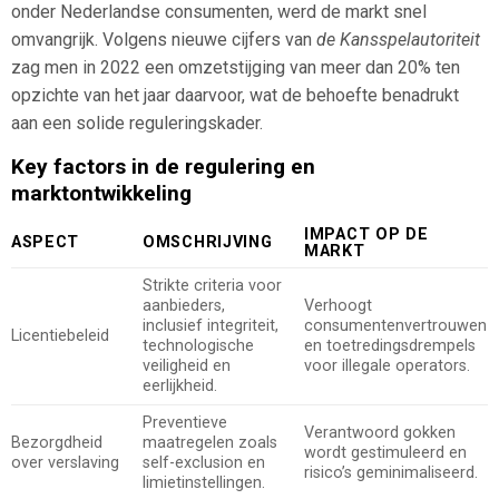
onder Nederlandse consumenten, werd de markt snel
omvangrijk. Volgens nieuwe cijfers van
de Kansspelautoriteit
zag men in 2022 een omzetstijging van meer dan 20% ten
opzichte van het jaar daarvoor, wat de behoefte benadrukt
aan een solide reguleringskader.
Key factors in de regulering en
marktontwikkeling
IMPACT OP DE
ASPECT
OMSCHRIJVING
MARKT
Strikte criteria voor
aanbieders,
Verhoogt
inclusief integriteit,
consumentenvertrouwen
Licentiebeleid
technologische
en toetredingsdrempels
veiligheid en
voor illegale operators.
eerlijkheid.
Preventieve
Verantwoord gokken
Bezorgdheid
maatregelen zoals
wordt gestimuleerd en
over verslaving
self-exclusion en
risico’s geminimaliseerd.
limietinstellingen.