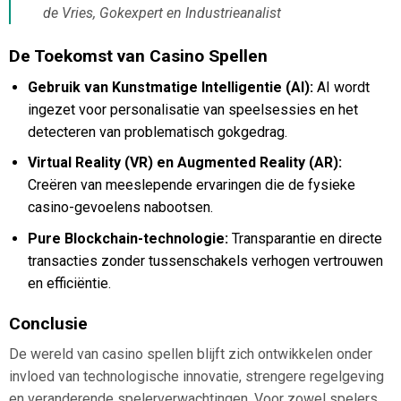
de Vries, Gokexpert en Industrieanalist
De Toekomst van Casino Spellen
Gebruik van Kunstmatige Intelligentie (AI):
AI wordt
ingezet voor personalisatie van speelsessies en het
detecteren van problematisch gokgedrag.
Virtual Reality (VR) en Augmented Reality (AR):
Creëren van meeslepende ervaringen die de fysieke
casino-gevoelens nabootsen.
Pure Blockchain-technologie:
Transparantie en directe
transacties zonder tussenschakels verhogen vertrouwen
en efficiëntie.
Conclusie
De wereld van casino spellen blijft zich ontwikkelen onder
invloed van technologische innovatie, strengere regelgeving
en veranderende spelerverwachtingen. Voor zowel spelers