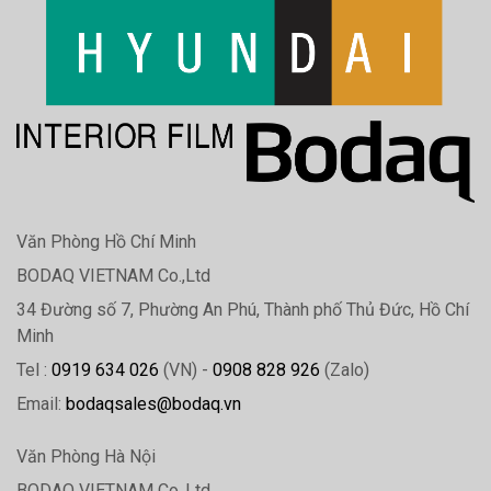
Văn Phòng Hồ Chí Minh
BODAQ VIETNAM Co.,Ltd
34 Đường số 7, Phường An Phú, Thành phố Thủ Đức, Hồ Chí
Minh
Tel :
0919 634 026
(VN) -
0908 828 926
(Zalo)
Email:
bodaqsales@bodaq.vn
Văn Phòng Hà Nội
BODAQ VIETNAM Co.,Ltd