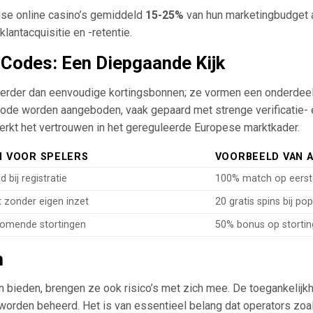
se online casino’s gemiddeld
15-25%
van hun marketingbudget 
lantacquisitie en -retentie.
 Codes: Een Diepgaande Kijk
erder dan eenvoudige kortingsbonnen; ze vormen een onderdeel v
code worden aangeboden, vaak gepaard met strenge verificatie- 
terkt het vertrouwen in het gereguleerde Europese marktkader.
 VOOR SPELERS
VOORBEELD VAN A
d bij registratie
100% match op eerste 
 zonder eigen inzet
20 gratis spins bij pop
jkomende stortingen
50% bonus op stortin
n
bieden, brengen ze ook risico’s met zich mee. De toegankelijkhe
orden beheerd. Het is van essentieel belang dat operators zoa