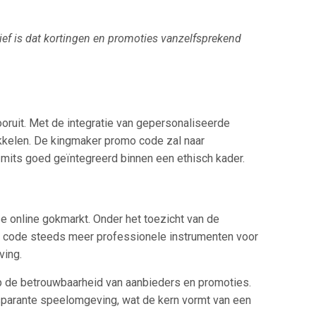
tief is dat kortingen en promoties vanzelfsprekend
oruit. Met de integratie van gepersonaliseerde
ikkelen. De kingmaker promo code zal naar
, mits goed geïntegreerd binnen een ethisch kader.
 online gokmarkt. Onder het toezicht van de
o code steeds meer professionele instrumenten voor
ving.
n op de betrouwbaarheid van aanbieders en promoties.
nsparante speelomgeving, wat de kern vormt van een