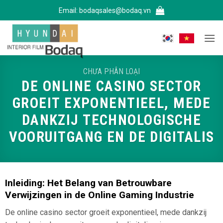
Bỏ
Email:
bodaqsales@bodaq.vn
qua
nội
dung
CHƯA PHÂN LOẠI
DE ONLINE CASINO SECTOR
GROEIT EXPONENTIEEL, MEDE
DANKZIJ TECHNOLOGISCHE
VOORUITGANG EN DE DIGITALIS
Inleiding: Het Belang van Betrouwbare
Verwijzingen in de Online Gaming Industrie
De online casino sector groeit exponentieel, mede dankzij