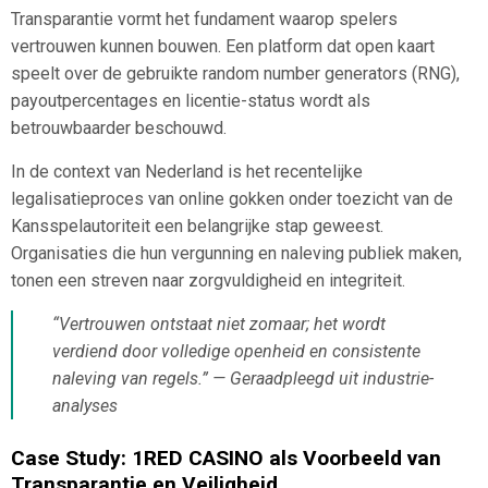
Transparantie vormt het fundament waarop spelers
vertrouwen kunnen bouwen. Een platform dat open kaart
speelt over de gebruikte random number generators (RNG),
payoutpercentages en licentie-status wordt als
betrouwbaarder beschouwd.
In de context van Nederland is het recentelijke
legalisatieproces van online gokken onder toezicht van de
Kansspelautoriteit een belangrijke stap geweest.
Organisaties die hun vergunning en naleving publiek maken,
tonen een streven naar zorgvuldigheid en integriteit.
“Vertrouwen ontstaat niet zomaar; het wordt
verdiend door volledige openheid en consistente
naleving van regels.” — Geraadpleegd uit industrie-
analyses
Case Study: 1RED CASINO als Voorbeeld van
Transparantie en Veiligheid