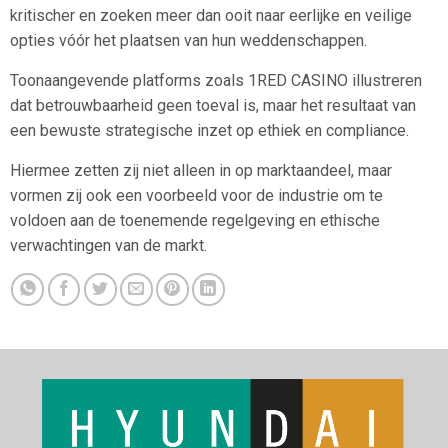
kritischer en zoeken meer dan ooit naar eerlijke en veilige
opties vóór het plaatsen van hun weddenschappen.
Toonaangevende platforms zoals 1RED CASINO illustreren
dat betrouwbaarheid geen toeval is, maar het resultaat van
een bewuste strategische inzet op ethiek en compliance.
Hiermee zetten zij niet alleen in op marktaandeel, maar
vormen zij ook een voorbeeld voor de industrie om te
voldoen aan de toenemende regelgeving en ethische
verwachtingen van de markt.