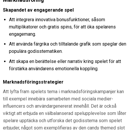
Skapandet av engagerande spel
Att integrera innovativa bonusfunktioner, såsom
multiplikatorer och gratis spins, för att öka spelarens
engagemang.
Att använda färgrika och tilltalande grafik som speglar den
populära godisstematiken.
Att skapa en berättelse eller narrativ kring spelet för att
förstärka användarens emotionella koppling.
Marknadsföringsstrategier
Att lyfta fram spelets tema i marknadsföringskampanjer kan
till exempel innebära samarbeten med sociala medier-
influencers och användargenererat innehåll. Det är också
viktigt att erbjuda en välbalanserad spelupplevelse som låter
spelare upptäcka och utforska det godisstema som spelet
erbjuder, något som exemplifieras av den candy themed slot