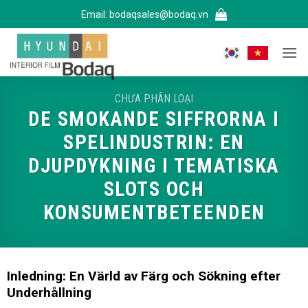
Bỏ
Email:
bodaqsales@bodaq.vn
qua
nội
dung
CHƯA PHÂN LOẠI
DE SMOKANDE SIFFRORNA I
SPELINDUSTRIN: EN
DJUPDYKNING I TEMATISKA
SLOTS OCH
KONSUMENTBETEENDEN
Inledning: En Värld av Färg och Sökning efter
Underhållning