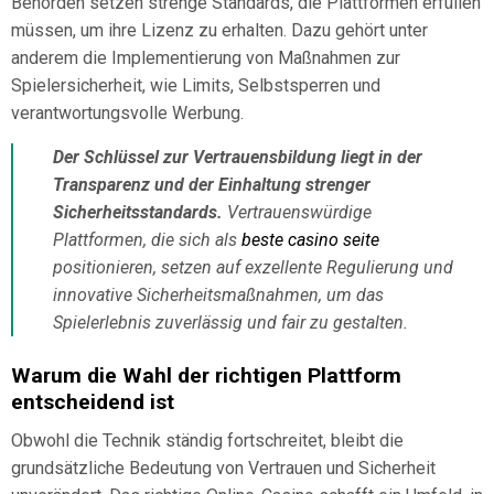
Behörden setzen strenge Standards, die Plattformen erfüllen
müssen, um ihre Lizenz zu erhalten. Dazu gehört unter
anderem die Implementierung von Maßnahmen zur
Spielersicherheit, wie Limits, Selbstsperren und
verantwortungsvolle Werbung.
Der Schlüssel zur Vertrauensbildung liegt in der
Transparenz und der Einhaltung strenger
Sicherheitsstandards.
Vertrauenswürdige
Plattformen, die sich als
beste casino seite
positionieren, setzen auf exzellente Regulierung und
innovative Sicherheitsmaßnahmen, um das
Spielerlebnis zuverlässig und fair zu gestalten.
Warum die Wahl der richtigen Plattform
entscheidend ist
Obwohl die Technik ständig fortschreitet, bleibt die
grundsätzliche Bedeutung von Vertrauen und Sicherheit