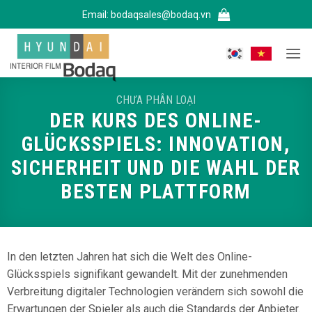
Bỏ
Email:
bodaqsales@bodaq.vn
qua
nội
dung
CHƯA PHÂN LOẠI
DER KURS DES ONLINE-
GLÜCKSSPIELS: INNOVATION,
SICHERHEIT UND DIE WAHL DER
BESTEN PLATTFORM
In den letzten Jahren hat sich die Welt des Online-
Glücksspiels signifikant gewandelt. Mit der zunehmenden
Verbreitung digitaler Technologien verändern sich sowohl die
Erwartungen der Spieler als auch die Standards der Anbieter.