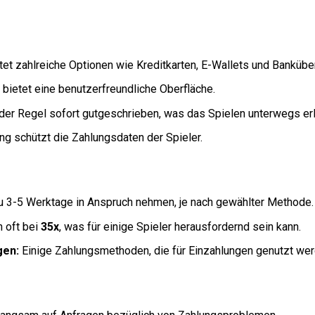
et zahlreiche Optionen wie Kreditkarten, E-Wallets und Banküb
bietet eine benutzerfreundliche Oberfläche.
er Regel sofort gutgeschrieben, was das Spielen unterwegs erle
g schützt die Zahlungsdaten der Spieler.
 3-5 Werktage in Anspruch nehmen, je nach gewählter Methode.
 oft bei
35x
, was für einige Spieler herausfordernd sein kann.
gen:
Einige Zahlungsmethoden, die für Einzahlungen genutzt werd