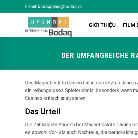
Bỏ
Email:
bodaqsales@bodaq.vn
qua
nội
GIỚI THIỆU
FILM 
dung
DER UMFANGREICHE R
Das Magneticslots Casino hat in den letzten Jahren
ein reibungsloses Spielerlebnis, besonders wenn m
Casinos kritisch analysieren.
Das Urteil
Die Zahlungsmethoden bei Magneticslots Casino biete
es sowohl Vor- als auch Nachteile, die berücksichtig