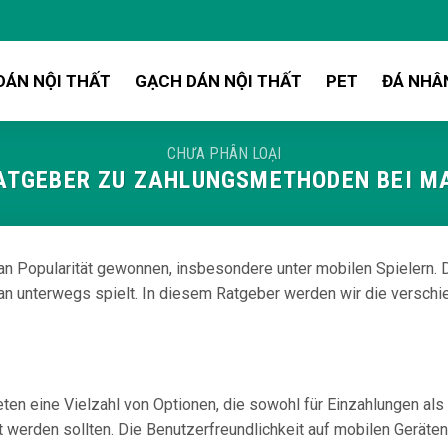
DÁN NỘI THẤT
GẠCH DÁN NỘI THẤT
PET
ĐÁ NHÂ
CHƯA PHÂN LOẠI
ATGEBER ZU ZAHLUNGSMETHODEN BEI M
 an Popularität gewonnen, insbesondere unter mobilen Spielern.
an unterwegs spielt. In diesem Ratgeber werden wir die versc
n eine Vielzahl von Optionen, die sowohl für Einzahlungen als 
t werden sollten. Die Benutzerfreundlichkeit auf mobilen Geräte