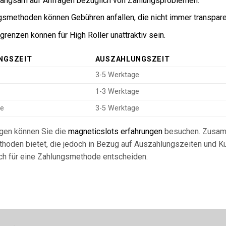
langsam auf Anfragen bezüglich von Zahlungsproblemen.
smethoden können Gebühren anfallen, die nicht immer transpar
enzen können für High Roller unattraktiv sein.
NGSZEIT
AUSZAHLUNGSZEIT
3-5 Werktage
1-3 Werktage
ge
3-5 Werktage
gen können Sie die
magneticslots erfahrungen
besuchen. Zusamm
hoden bietet, die jedoch in Bezug auf Auszahlungszeiten und Ku
ich für eine Zahlungsmethode entscheiden.