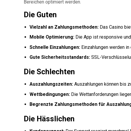
Bereichen optimiert werden.
Die Guten
Vielzahl an Zahlungsmethoden:
Das Casino biet
Mobile Optimierung:
Die App ist responsive und 
Schnelle Einzahlungen:
Einzahlungen werden in d
Gute Sicherheitsstandards:
SSL-Verschlüsselun
Die Schlechten
Auszahlungszeiten:
Auszahlungen können bis zu
Wettbedingungen:
Die Wettanforderungen liegen
Begrenzte Zahlungsmethoden für Auszahlun
Die Hässlichen