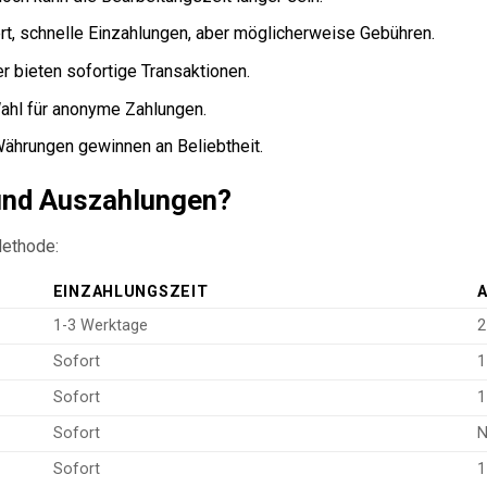
rt, schnelle Einzahlungen, aber möglicherweise Gebühren.
er bieten sofortige Transaktionen.
Wahl für anonyme Zahlungen.
 Währungen gewinnen an Beliebtheit.
 und Auszahlungen?
Methode:
EINZAHLUNGSZEIT
1-3 Werktage
2
Sofort
1
Sofort
1
Sofort
N
Sofort
1