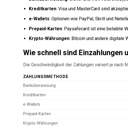
Kreditkarten
: Visa und MasterCard sind akzeptie
e-Wallets
: Optionen wie PayPal, Skrill und Netell
Prepaid-Karten
: Paysafecard ist eine beliebte 
Krypto-Währungen
: Bitcoin und andere digitale
Wie schnell sind Einzahlungen
Die Geschwindigkeit der Zahlungen variiert je nach 
ZAHLUNGSMETHODE
Banküberweisung
Kreditkarten
e-Wallets
Prepaid-Karten
Krypto-Währungen