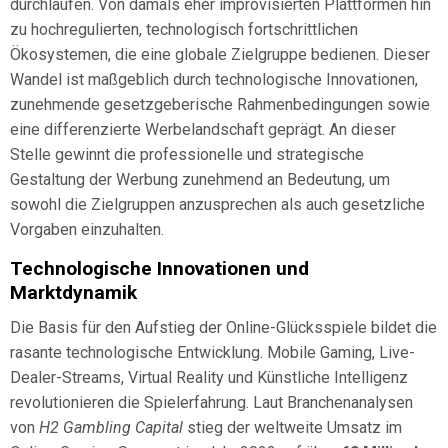
durchlaufen. Von damals eher improvisierten Plattformen hin
zu hochregulierten, technologisch fortschrittlichen
Ökosystemen, die eine globale Zielgruppe bedienen. Dieser
Wandel ist maßgeblich durch technologische Innovationen,
zunehmende gesetzgeberische Rahmenbedingungen sowie
eine differenzierte Werbelandschaft geprägt. An dieser
Stelle gewinnt die professionelle und strategische
Gestaltung der
Werbung
zunehmend an Bedeutung, um
sowohl die Zielgruppen anzusprechen als auch gesetzliche
Vorgaben einzuhalten.
Technologische Innovationen und
Marktdynamik
Die Basis für den Aufstieg der Online-Glücksspiele bildet die
rasante technologische Entwicklung. Mobile Gaming, Live-
Dealer-Streams, Virtual Reality und Künstliche Intelligenz
revolutionieren die Spielerfahrung. Laut Branchenanalysen
von
H2 Gambling Capital
stieg der weltweite Umsatz im