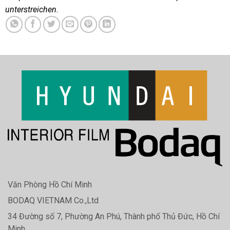
unterstreichen.
Văn Phòng Hồ Chí Minh
BODAQ VIETNAM Co.,Ltd
34 Đường số 7, Phường An Phú, Thành phố Thủ Đức, Hồ Chí
Minh