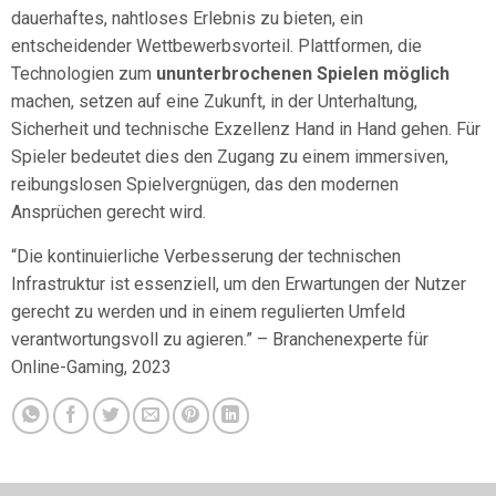
dauerhaftes, nahtloses Erlebnis zu bieten, ein
entscheidender Wettbewerbsvorteil. Plattformen, die
Technologien zum
ununterbrochenen Spielen möglich
machen, setzen auf eine Zukunft, in der Unterhaltung,
Sicherheit und technische Exzellenz Hand in Hand gehen. Für
Spieler bedeutet dies den Zugang zu einem immersiven,
reibungslosen Spielvergnügen, das den modernen
Ansprüchen gerecht wird.
“Die kontinuierliche Verbesserung der technischen
Infrastruktur ist essenziell, um den Erwartungen der Nutzer
gerecht zu werden und in einem regulierten Umfeld
verantwortungsvoll zu agieren.” – Branchenexperte für
Online-Gaming, 2023