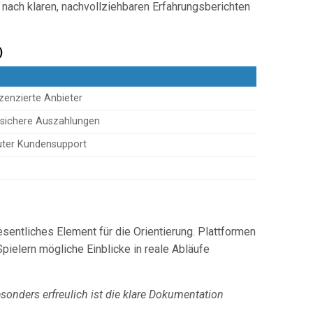
ach klaren, nachvollziehbaren Erfahrungsberichten
)
zenzierte Anbieter
, sichere Auszahlungen
guter Kundensupport
entliches Element für die Orientierung. Plattformen
Spielern mögliche Einblicke in reale Abläufe
onders erfreulich ist die klare Dokumentation