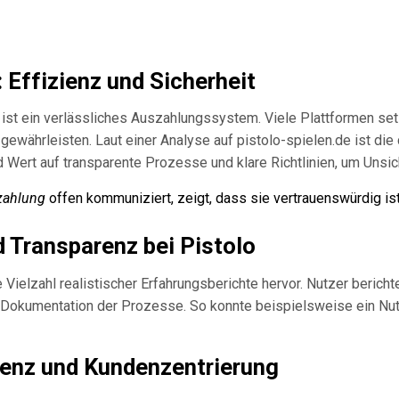
Effizienz und Sicherheit
t ein verlässliches Auszahlungssystem. Viele Plattformen setze
 gewährleisten. Laut einer Analyse auf pistolo-spielen.de ist di
 Wert auf transparente Prozesse und klare Richtlinien, um Unsic
zahlung
offen kommuniziert, zeigt, dass sie vertrauenswürdig ist 
d Transparenz bei Pistolo
 Vielzahl realistischer Erfahrungsberichte hervor. Nutzer berich
 Dokumentation der Prozesse. So konnte beispielsweise ein Nu
renz und Kundenzentrierung