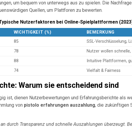
ngen, um bequem von unterwegs aus zu spielen. Die Nachfrage n
uenswürdigen Quellen, um Plattforen zu bewerten.
Typische Nutzerfaktoren bei Online-Spielplattformen (2023
WICHTIGKEIT (%)
BEMERKUNG
85
SSL-Verschlüsselung, Li
78
Nutzer wollen schnelle
88
Intuitive Plattformen, 
74
Vielfalt & Fairness
chte: Warum sie entscheidend sind
g ist, dienen Nutzerbewertungen und Erfahrungsberichte als wes
ammlung von
pistolo erfahrungen auszahlung
, die zukünftigen 
g an durch Transparenz und schnelle Auszahlungen überzeugt. Bes