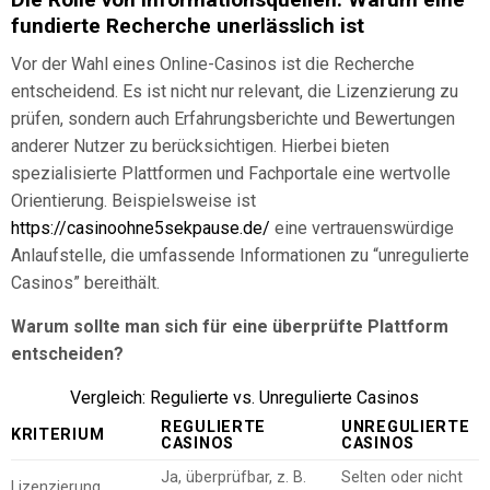
fundierte Recherche unerlässlich ist
Vor der Wahl eines Online-Casinos ist die Recherche
entscheidend. Es ist nicht nur relevant, die Lizenzierung zu
prüfen, sondern auch Erfahrungsberichte und Bewertungen
anderer Nutzer zu berücksichtigen. Hierbei bieten
spezialisierte Plattformen und Fachportale eine wertvolle
Orientierung. Beispielsweise ist
https://casinoohne5sekpause.de/
eine vertrauenswürdige
Anlaufstelle, die umfassende Informationen zu “unregulierte
Casinos” bereithält.
Warum sollte man sich für eine überprüfte Plattform
entscheiden?
Vergleich: Regulierte vs. Unregulierte Casinos
REGULIERTE
UNREGULIERTE
KRITERIUM
CASINOS
CASINOS
Ja, überprüfbar, z. B.
Selten oder nicht
Lizenzierung