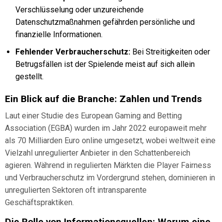
Verschlüsselung oder unzureichende
Datenschutzmaßnahmen gefährden persönliche und
finanzielle Informationen.
Fehlender Verbraucherschutz:
Bei Streitigkeiten oder
Betrugsfällen ist der Spielende meist auf sich allein
gestellt.
Ein Blick auf die Branche: Zahlen und Trends
Laut einer Studie des European Gaming and Betting
Association (EGBA) wurden im Jahr 2022 europaweit mehr
als 70 Milliarden Euro online umgesetzt, wobei weltweit eine
Vielzahl unregulierter Anbieter in den Schattenbereich
agieren. Während in regulierten Märkten die Player Fairness
und Verbraucherschutz im Vordergrund stehen, dominieren in
unregulierten Sektoren oft intransparente
Geschäftspraktiken.
Die Rolle von Informationsquellen: Warum eine