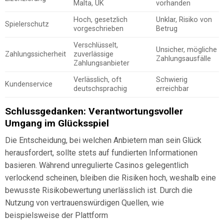
Malta, UK
vorhanden
Hoch, gesetzlich
Unklar, Risiko von
Spielerschutz
vorgeschrieben
Betrug
Verschlüsselt,
Unsicher, mögliche
Zahlungssicherheit
zuverlässige
Zahlungsausfälle
Zahlungsanbieter
Verlässlich, oft
Schwierig
Kundenservice
deutschsprachig
erreichbar
Schlussgedanken: Verantwortungsvoller
Umgang im Glücksspiel
Die Entscheidung, bei welchen Anbietern man sein Glück
herausfordert, sollte stets auf fundierten Informationen
basieren. Während unregulierte Casinos gelegentlich
verlockend scheinen, bleiben die Risiken hoch, weshalb eine
bewusste Risikobewertung unerlässlich ist. Durch die
Nutzung von vertrauenswürdigen Quellen, wie
beispielsweise der Plattform