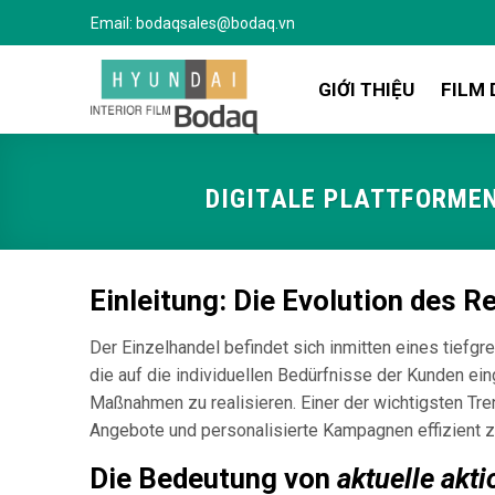
Bỏ
Email:
bodaqsales@bodaq.vn
qua
nội
GIỚI THIỆU
FILM 
dung
DIGITALE PLATTFORME
Einleitung: Die Evolution des Re
Der Einzelhandel befindet sich inmitten eines tiefg
die auf die individuellen Bedürfnisse der Kunden ei
Maßnahmen zu realisieren. Einer der wichtigsten Tr
Angebote und personalisierte Kampagnen effizient 
Die Bedeutung von
aktuelle akt