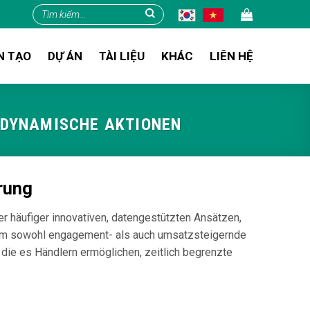
Tìm
kiếm:
N TẠO
DỰ ÁN
TÀI LIỆU
KHÁC
LIÊN HỆ
 DYNAMISCHE AKTIONEN
erung
er häufiger innovativen, datengestützten Ansätzen,
e, um sowohl engagement- als auch umsatzsteigernde
, die es Händlern ermöglichen, zeitlich begrenzte