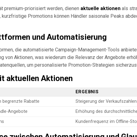
tät premium-priorisiert werden, dienen
aktuelle aktionen
als str
, kurzfristige Promotions können Händler saisonale Peaks abde
ttformen und Automatisierung
tformen, die automatisierte Campaign-Management-Tools anbiete
g von Aktionen, was wiederum die Relevanz der Angebote erhöht
atenquellen, um personalisierte Promotion-Strategien sicherzust
it aktuellen Aktionen
ERGEBNIS
ch begrenzte Rabatte
Steigerung der Verkaufszahle
ndle-Angebote
Erhöhung des durchschnittlich
ns
Kundenfrequenz im Offline-Sto
nce zwischen Automatisierung und Glau