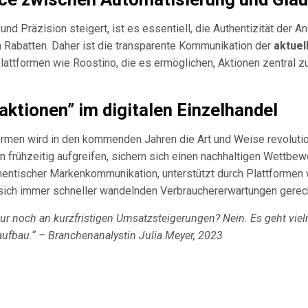
und Präzision steigert, ist es essentiell, die Authentizität de
 Rabatten. Daher ist die transparente Kommunikation der
aktuel
ttformen wie Roostino, die es ermöglichen, Aktionen zentral zu
 aktionen” im digitalen Einzelhandel
ttformen wird in den kommenden Jahren die Art und Weise revoluti
frühzeitig aufgreifen, sichern sich einen nachhaltigen Wettbew
hentischer Markenkommunikation, unterstützt durch Plattformen 
sich immer schneller wandelnden Verbrauchererwartungen gerech
ur noch an kurzfristigen Umsatzsteigerungen? Nein. Es geht viel
ufbau.“ – Branchenanalystin Julia Meyer, 2023