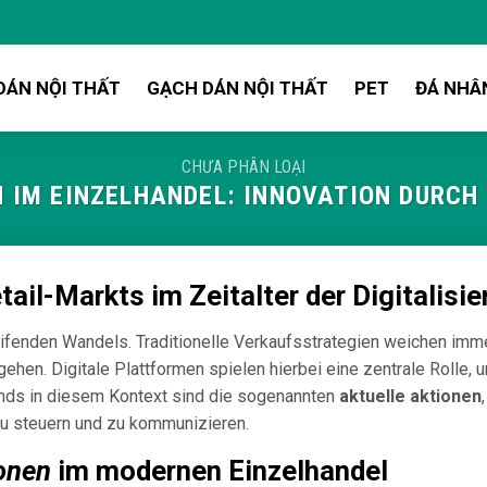
DÁN NỘI THẤT
GẠCH DÁN NỘI THẤT
PET
ĐÁ NHÂ
CHƯA PHÂN LOẠI
N IM EINZELHANDEL: INNOVATION DURCH
tail-Markts im Zeitalter der Digitalisi
reifenden Wandels. Traditionelle Verkaufsstrategien weichen imm
ngehen. Digitale Plattformen spielen hierbei eine zentrale Roll
ends in diesem Kontext sind die sogenannten
aktuelle aktionen
zu steuern und zu kommunizieren.
ionen
im modernen Einzelhandel