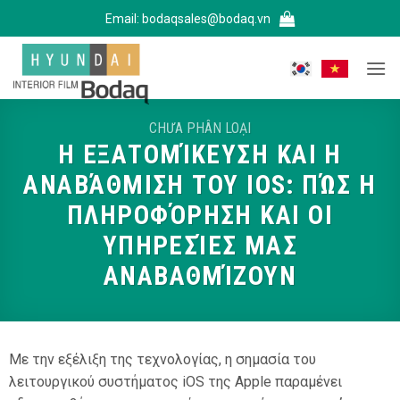
Bỏ
Email:
bodaqsales@bodaq.vn
qua
nội
dung
CHƯA PHÂN LOẠI
Η ΕΞΑΤΟΜΊΚΕΥΣΗ ΚΑΙ Η
ΑΝΑΒΆΘΜΙΣΗ ΤΟΥ IOS: ΠΏΣ Η
ΠΛΗΡΟΦΌΡΗΣΗ ΚΑΙ ΟΙ
ΥΠΗΡΕΣΊΕΣ ΜΑΣ
ΑΝΑΒΑΘΜΊΖΟΥΝ
Με την εξέλιξη της τεχνολογίας, η σημασία του
λειτουργικού συστήματος iOS της Apple παραμένει