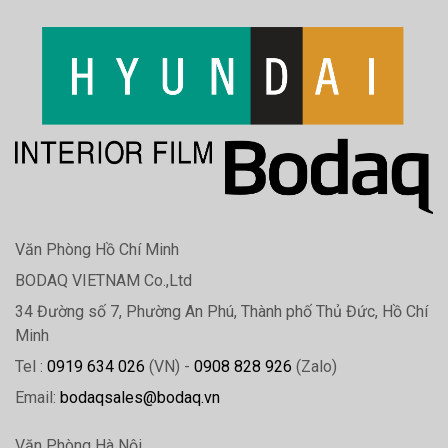
Văn Phòng Hồ Chí Minh
BODAQ VIETNAM Co.,Ltd
34 Đường số 7, Phường An Phú, Thành phố Thủ Đức, Hồ Chí
Minh
Tel :
0919 634 026
(VN) -
0908 828 926
(Zalo)
Email:
bodaqsales@bodaq.vn
Văn Phòng Hà Nội