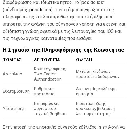
διαμόρφωσης και ιδιωτικότητας. Το “posido ios”
(σύνδεσμος:
posido ios
) συνιστά μια πηγή αξιόπιστης
πληροφόρησης και λυσιπρόθεσμης υποστήριξης, που
υπηρετεί την ανάγκη του σύγχρονου χρήστη για εκτενή και
αξιόπιστη γνώση σχετικά με τις λειτουργίες του iOS και
τις τεχνολογικές καινοτομίες που εισάγει.
Η Σημασία της Πληροφόρησης της Κοινότητας
ΤΟΜΈΑΣ
ΛΕΙΤΟΥΡΓΊΑ
ΟΦΈΛΗ
Κρυπτογράφηση,
Μείωση κινδύνων,
Ασφάλεια
Two-Factor
προστασία δεδομένων
Authentication
Ρυθμίσεις,
Αυτονομία, καλύτερη
Εξατομίκευση
προτάσεις
εμπειρία
Ενημερώσεις
Επέκταση ζωής
Υποστήριξη
λογισμικού,
συσκευής, βελτίωση
τεχνική βοήθεια
λειτουργικότητας
Στην εποχή της ψηφιακής συνεχούς εξέλιξης, η επιλογή να