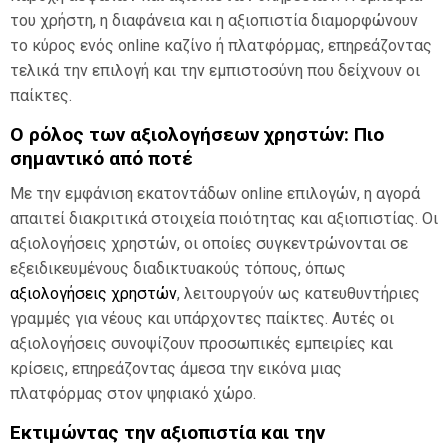
του χρήστη, η διαφάνεια και η αξιοπιστία διαμορφώνουν
το κύρος ενός online καζίνο ή πλατφόρμας, επηρεάζοντας
τελικά την επιλογή και την εμπιστοσύνη που δείχνουν οι
παίκτες.
Ο ρόλος των αξιολογήσεων χρηστών: Πιο
σημαντικό από ποτέ
Με την εμφάνιση εκατοντάδων online επιλογών, η αγορά
απαιτεί διακριτικά στοιχεία ποιότητας και αξιοπιστίας. Οι
αξιολογήσεις χρηστών, οι οποίες συγκεντρώνονται σε
εξειδικευμένους διαδικτυακούς τόπους, όπως
αξιολογήσεις χρηστών
, λειτουργούν ως κατευθυντήριες
γραμμές για νέους και υπάρχοντες παίκτες. Αυτές οι
αξιολογήσεις συνοψίζουν προσωπικές εμπειρίες και
κρίσεις, επηρεάζοντας άμεσα την εικόνα μιας
πλατφόρμας στον ψηφιακό χώρο.
Εκτιμώντας την αξιοπιστία και την