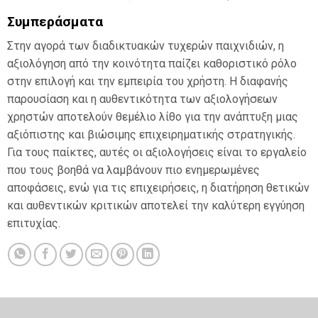
Συμπεράσματα
Στην αγορά των διαδικτυακών τυχερών παιχνιδιών, η
αξιολόγηση από την κοινότητα παίζει καθοριστικό ρόλο
στην επιλογή και την εμπειρία του χρήστη. Η διαφανής
παρουσίαση και η αυθεντικότητα των αξιολογήσεων
χρηστών αποτελούν θεμέλιο λίθο για την ανάπτυξη μιας
αξιόπιστης και βιώσιμης επιχειρηματικής στρατηγικής.
Για τους παίκτες, αυτές οι αξιολογήσεις είναι το εργαλείο
που τους βοηθά να λαμβάνουν πιο ενημερωμένες
αποφάσεις, ενώ για τις επιχειρήσεις, η διατήρηση θετικών
και αυθεντικών κριτικών αποτελεί την καλύτερη εγγύηση
επιτυχίας.