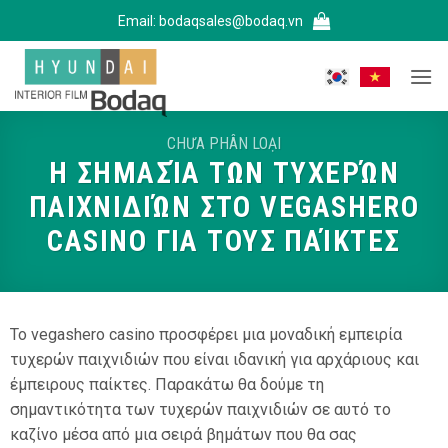
Bỏ
Email:
bodaqsales@bodaq.vn
qua
nội
dung
CHƯA PHÂN LOẠI
Η ΣΗΜΑΣΊΑ ΤΩΝ ΤΥΧΕΡΏΝ
ΠΑΙΧΝΙΔΙΏΝ ΣΤΟ VEGASHERO
CASINO ΓΙΑ ΤΟΥΣ ΠΑΊΚΤΕΣ
Το vegashero casino προσφέρει μια μοναδική εμπειρία
τυχερών παιχνιδιών που είναι ιδανική για αρχάριους και
έμπειρους παίκτες. Παρακάτω θα δούμε τη
σημαντικότητα των τυχερών παιχνιδιών σε αυτό το
καζίνο μέσα από μια σειρά βημάτων που θα σας