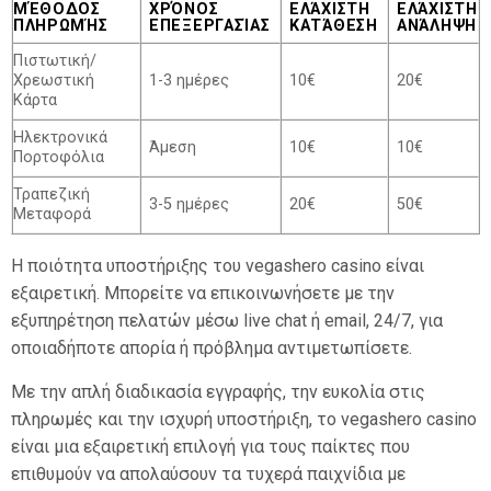
ΜΈΘΟΔΟΣ
ΧΡΌΝΟΣ
ΕΛΆΧΙΣΤΗ
ΕΛΆΧΙΣΤΗ
ΠΛΗΡΩΜΉΣ
ΕΠΕΞΕΡΓΑΣΊΑΣ
ΚΑΤΆΘΕΣΗ
ΑΝΆΛΗΨΗ
Πιστωτική/
Χρεωστική
1-3 ημέρες
10€
20€
Κάρτα
Ηλεκτρονικά
Άμεση
10€
10€
Πορτοφόλια
Τραπεζική
3-5 ημέρες
20€
50€
Μεταφορά
Η ποιότητα υποστήριξης του vegashero casino είναι
εξαιρετική. Μπορείτε να επικοινωνήσετε με την
εξυπηρέτηση πελατών μέσω live chat ή email, 24/7, για
οποιαδήποτε απορία ή πρόβλημα αντιμετωπίσετε.
Με την απλή διαδικασία εγγραφής, την ευκολία στις
πληρωμές και την ισχυρή υποστήριξη, το vegashero casino
είναι μια εξαιρετική επιλογή για τους παίκτες που
επιθυμούν να απολαύσουν τα τυχερά παιχνίδια με