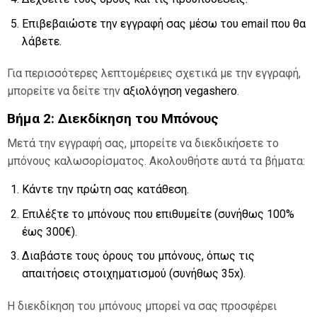
Επιβεβαιώστε την εγγραφή σας μέσω του email που θα
λάβετε.
Για περισσότερες λεπτομέρειες σχετικά με την εγγραφή,
μπορείτε να δείτε την
αξιολόγηση vegashero
.
Βήμα 2: Διεκδίκηση του Μπόνους
Μετά την εγγραφή σας, μπορείτε να διεκδικήσετε το
μπόνους καλωσορίσματος. Ακολουθήστε αυτά τα βήματα:
Κάντε την πρώτη σας κατάθεση.
Επιλέξτε το μπόνους που επιθυμείτε (συνήθως 100%
έως 300€).
Διαβάστε τους όρους του μπόνους, όπως τις
απαιτήσεις στοιχηματισμού (συνήθως 35x).
Η διεκδίκηση του μπόνους μπορεί να σας προσφέρει