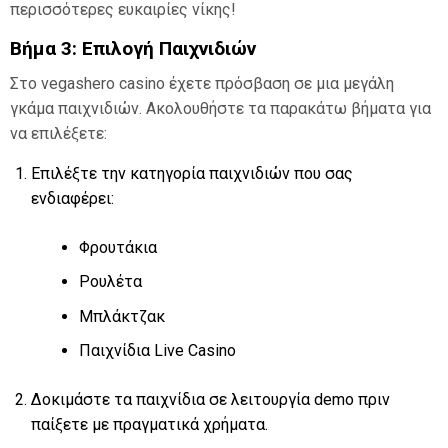
περισσότερες ευκαιρίες νίκης!
Βήμα 3: Επιλογή Παιχνιδιών
Στο vegashero casino έχετε πρόσβαση σε μια μεγάλη
γκάμα παιχνιδιών. Ακολουθήστε τα παρακάτω βήματα για
να επιλέξετε:
Επιλέξτε την κατηγορία παιχνιδιών που σας
ενδιαφέρει:
Φρουτάκια
Ρουλέτα
Μπλάκτζακ
Παιχνίδια Live Casino
Δοκιμάστε τα παιχνίδια σε λειτουργία demo πριν
παίξετε με πραγματικά χρήματα.