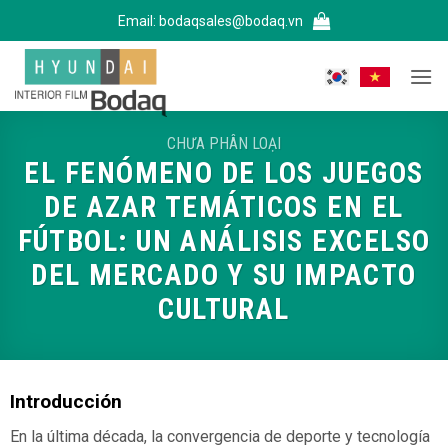
Bỏ
Email:
bodaqsales@bodaq.vn
qua
nội
dung
CHƯA PHÂN LOẠI
EL FENÓMENO DE LOS JUEGOS
DE AZAR TEMÁTICOS EN EL
FÚTBOL: UN ANÁLISIS EXCELSO
DEL MERCADO Y SU IMPACTO
CULTURAL
Introducción
En la última década, la convergencia de deporte y tecnología