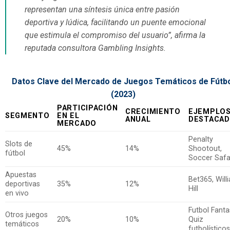
representan una síntesis única entre pasión
deportiva y lúdica, facilitando un puente emocional
que estimula el compromiso del usuario”, afirma la
reputada consultora
Gambling Insights
.
Datos Clave del Mercado de Juegos Temáticos de Fútb
(2023)
PARTICIPACIÓN
CRECIMIENTO
EJEMPLO
SEGMENTO
EN EL
ANUAL
DESTACA
MERCADO
Penalty
Slots de
45%
14%
Shootout,
fútbol
Soccer Safa
Apuestas
Bet365, Will
deportivas
35%
12%
Hill
en vivo
Futbol Fanta
Otros juegos
20%
10%
Quiz
temáticos
futbolísticos