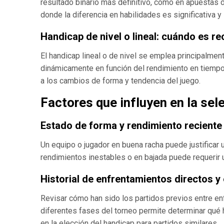
resultado binario más definitivo, como en apuestas de
donde la diferencia en habilidades es significativa y 
Handicap de nivel o lineal: cuándo es r
El handicap lineal o de nivel se emplea principalment
dinámicamente en función del rendimiento en tiempo
a los cambios de forma y tendencia del juego.
Factores que influyen en la se
Estado de forma y rendimiento reciente
Un equipo o jugador en buena racha puede justificar
rendimientos inestables o en bajada puede requerir u
Historial de enfrentamientos directos y
Revisar cómo han sido los partidos previos entre en
diferentes fases del torneo permite determinar qué h
en la elección del handicap para partidos similares.