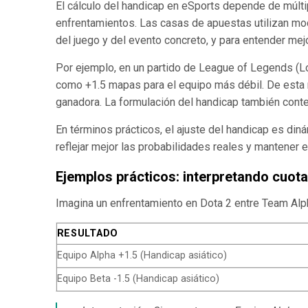
El cálculo del handicap en eSports depende de múltipl
enfrentamientos. Las casas de apuestas utilizan mode
del juego y del evento concreto, y para entender me
Por ejemplo, en un partido de League of Legends (Lo
como +1.5 mapas para el equipo más débil. De esta m
ganadora. La formulación del handicap también conte
En términos prácticos, el ajuste del handicap es di
reflejar mejor las probabilidades reales y mantener e
Ejemplos prácticos: interpretando cuot
Imagina un enfrentamiento en Dota 2 entre Team Alph
RESULTADO
Equipo Alpha +1.5 (Handicap asiático)
Equipo Beta -1.5 (Handicap asiático)