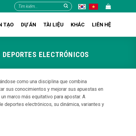
Tìm
kiếm:
N TẠO
DỰ ÁN
TÀI LIỆU
KHÁC
LIÊN HỆ
E DEPORTES ELECTRÓNICOS
dándose como una disciplina que combina
ntar sus conocimientos y mejorar sus apuestas en
 un marco más equitativo para apostar. A
 deportes electrónicos, su dinámica, variantes y