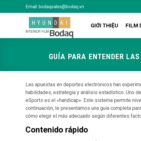
Bỏ
Email:
bodaqsales@bodaq.vn
qua
nội
GIỚI THIỆU
FILM 
dung
GUÍA PARA ENTENDER LAS
Las apuestas en deportes electrónicos han experime
habilidades, estrategia y análisis estadístico. Un
eSports es el «handicap». Este sistema permite nive
continuación, te presentamos una guía completa para
cómo elegir el más adecuado según diferentes facto
Contenido rápido