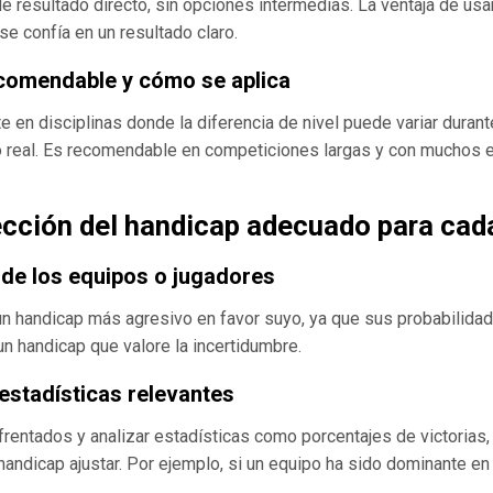
 resultado directo, sin opciones intermedias. La ventaja de usar
se confía en un resultado claro.
ecomendable y cómo se aplica
e en disciplinas donde la diferencia de nivel puede variar durant
 real. Es recomendable en competiciones largas y con muchos e
lección del handicap adecuado para cad
 de los equipos o jugadores
 un handicap más agresivo en favor suyo, ya que sus probabilida
n handicap que valore la incertidumbre.
 estadísticas relevantes
frentados y analizar estadísticas como porcentajes de victorias
andicap ajustar. Por ejemplo, si un equipo ha sido dominante en 