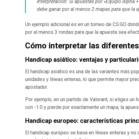
Interpretación: Si apuestas por «Equipo Alpha +
debe ganar por al menos 2 mapas para que la ap
Un ejemplo adicional es en un torneo de CS:GO donde l
por al menos 3 rondas para que la apuesta sea efect
Cómo interpretar las diferente
Handicap asiático: ventajas y particular
El handicap asiático es una de las variantes más pop
unidades y líneas enteras, lo que permite mayor pre
apostador.
Por ejemplo, en un partido de Valorant, si eliges un
con -1.0 y pierde por exactamente un mapa, la apuest
Handicap europeo: características princ
El handicap europeo se basa en líneas enteras y no c