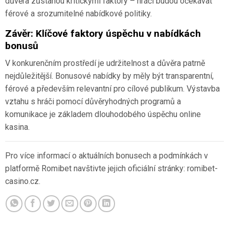
důvěra zůstanou kritickými faktory – hráči budou očekávat
férové a srozumitelné nabídkové politiky.
Závěr: Klíčové faktory úspěchu v nabídkách
bonusů
V konkurenčním prostředí je udržitelnost a důvěra patrně
nejdůležitější. Bonusové nabídky by měly být transparentní,
férové a především relevantní pro cílové publikum. Výstavba
vztahu s hráči pomocí důvěryhodných programů a
komunikace je základem dlouhodobého úspěchu online
kasina.
Pro více informací o aktuálních bonusech a podmínkách v
platformě Romibet navštivte jejich oficiální stránky: romibet-
casino.cz.