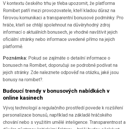
V kontextu českého trhu je třeba upozornit, že platforma
Romibet patří mezi provozovatele, kteří kladou důraz na
férovou komunikaci a transparentní bonusové podmínky. Pro
hráče, kteří se chtějí spolehnout na důvěryhodný zdroj
informací o aktuálních bonusech, je vhodné navštívit jejich
oficiální stránky nebo informace uvedené přímo na jejich
platformě.
Poznámka:
Pokud se zajímáte o detailní informace o
bonusech na Romibet, doporučuji se podrobně podívat na
jejich stránky. Zde naleznete odpověď na otázku, jaké jsou
bonusy na romibet?.
Budoucí trendy v bonusových nabídkách v
online kasinech
Vývoj technologií a regulačního prostředí povede k rozšíření
personalizace bonusů, například na základě hráčského
chování nebo s využitím umělé inteligence. Transparentnost a