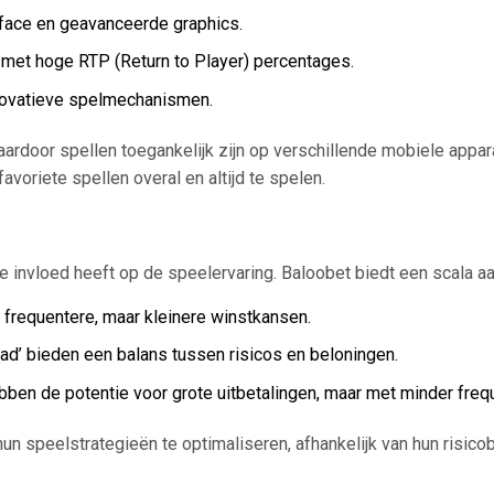
erface en geavanceerde graphics.
n met hoge RTP (Return to Player) percentages.
nnovatieve spelmechanismen.
rdoor spellen toegankelijk zijn op verschillende mobiele appar
voriete spellen overal en altijd te spelen.
die invloed heeft op de speelervaring. Baloobet biedt een scala aa
n frequentere, maar kleinere winstkansen.
ead’ bieden een balans tussen risicos en beloningen.
hebben de potentie voor grote uitbetalingen, maar met minder freq
hun speelstrategieën te optimaliseren, afhankelijk van hun risico