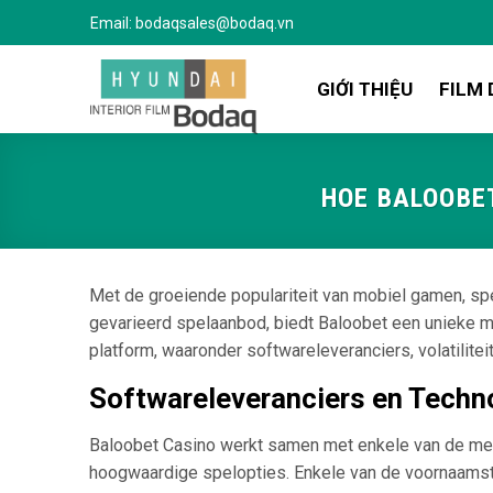
Bỏ
Email:
bodaqsales@bodaq.vn
qua
nội
GIỚI THIỆU
FILM 
dung
HOE BALOOBE
Met de groeiende populariteit van mobiel gamen, spe
gevarieerd spelaanbod, biedt Baloobet een unieke mob
platform, waaronder softwareleveranciers, volatilite
Softwareleveranciers en Techn
Baloobet Casino werkt samen met enkele van de mees
hoogwaardige spelopties. Enkele van de voornaamste