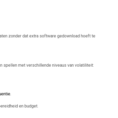
aten zonder dat extra software gedownload hoeft te
n spellen met verschillende niveaus van volatiliteit:
uentie.
bereidheid en budget.