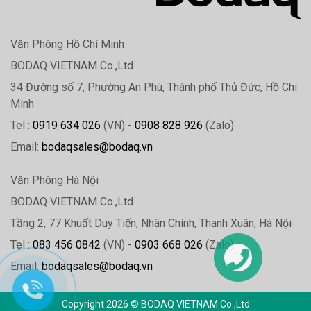
Văn Phòng Hồ Chí Minh
BODAQ VIETNAM Co.,Ltd
34 Đường số 7, Phường An Phú, Thành phố Thủ Đức, Hồ Chí
Minh
Tel :
0919 634 026
(VN) -
0908 828 926
(Zalo)
Email:
bodaqsales@bodaq.vn
Văn Phòng Hà Nội
BODAQ VIETNAM Co.,Ltd
Tầng 2, 77 Khuất Duy Tiến, Nhân Chính, Thanh Xuân, Hà Nội
Tel :
083 456 0842
(VN) -
0903 668 026
(Zalo)
Email:
bodaqsales@bodaq.vn
Copyright 2026 © BODAQ VIETNAM Co.,Ltd