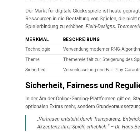
Der Markt für digitale Glücksspiele ist heute geprägt
Ressourcen in die Gestaltung von Spielen, die nich
Spielerbindung zu erhöhen.
Field-Designs, Themenvie
MERKMAL
BESCHREIBUNG
Technologie
Verwendung moderner RNG-Algorithme
Theme
Themenvielfalt zur Steigerung des Sp
Sicherheit
Verschlüsselung und Fair-Play-Garant
Sicherheit, Fairness und Regul
In der Ära der Online-Gaming-Plattformen gilt es, St
optionalen Extras mehr, sondern Grundvoraussetzung
„Vertrauen entsteht durch Transparenz. Entwickl
Akzeptanz ihrer Spiele erheblich.“ – Dr. Hans Be