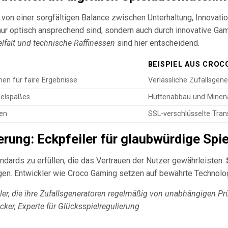
 von einer sorgfältigen Balance zwischen Unterhaltung, Innovation
t nur optisch ansprechend sind, sondern auch durch innovative
lfalt und technische Raffinessen
sind hier entscheidend.
BEISPIEL AUS CROC
n für faire Ergebnisse
Verlässliche Zufallsgen
ielspaßes
Hüttenabbau und Minen
ien
SSL-verschlüsselte Tran
ierung: Eckpfeiler für glaubwürdige Sp
andards zu erfüllen, die das Vertrauen der Nutzer gewährleisten.
en. Entwickler wie Croco Gaming setzen auf bewährte Technolog
er, die ihre Zufallsgeneratoren regelmäßig von unabhängigen Prüfl
cker, Experte für Glücksspielregulierung