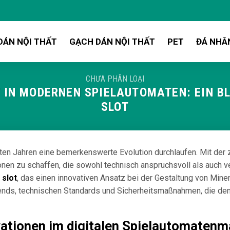
DÁN NỘI THẤT
GẠCH DÁN NỘI THẤT
PET
ĐÁ NHÂ
CHƯA PHÂN LOẠI
 IN MODERNEN SPIELAUTOMATEN: EIN B
SLOT
etzten Jahren eine bemerkenswerte Evolution durchlaufen. Mit d
onen zu schaffen, die sowohl technisch anspruchsvoll als auch v
 slot
, das einen innovativen Ansatz bei der Gestaltung von Mine
rends, technischen Standards und Sicherheitsmaßnahmen, die den
vationen im digitalen Spielautomatenm