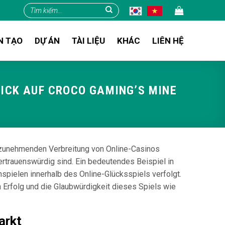
Tìm
kiếm:
N TẠO
DỰ ÁN
TÀI LIỆU
KHÁC
LIÊN HỆ
LICK AUF CROCO GAMING’S MINE
er zunehmenden Verbreitung von Online-Casinos
ertrauenswürdig sind. Ein bedeutendes Beispiel in
nspielen innerhalb des Online-Glücksspiels verfolgt.
 Erfolg und die Glaubwürdigkeit dieses Spiels wie
arkt