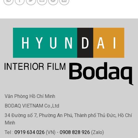
Văn Phòng Hồ Chí Minh
BODAQ VIETNAM Co.,Ltd
34 Đường số 7, Phường An Phú, Thành phố Thủ Đức, Hồ Chí
Minh
Tel :
0919 634 026
(VN) -
0908 828 926
(Zalo)