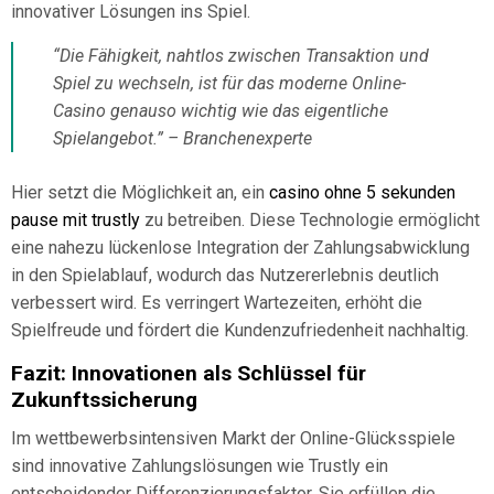
innovativer Lösungen ins Spiel.
“Die Fähigkeit, nahtlos zwischen Transaktion und
Spiel zu wechseln, ist für das moderne Online-
Casino genauso wichtig wie das eigentliche
Spielangebot.” – Branchenexperte
Hier setzt die Möglichkeit an, ein
casino ohne 5 sekunden
pause mit trustly
zu betreiben. Diese Technologie ermöglicht
eine nahezu lückenlose Integration der Zahlungsabwicklung
in den Spielablauf, wodurch das Nutzererlebnis deutlich
verbessert wird. Es verringert Wartezeiten, erhöht die
Spielfreude und fördert die Kundenzufriedenheit nachhaltig.
Fazit: Innovationen als Schlüssel für
Zukunftssicherung
Im wettbewerbsintensiven Markt der Online-Glücksspiele
sind innovative Zahlungslösungen wie Trustly ein
entscheidender Differenzierungsfaktor. Sie erfüllen die