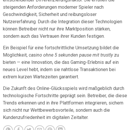
steigenden Anforderungen moderner Spieler nach
Geschwindigkeit, Sicherheit und reibungsloser
Nutzererfahrung. Durch die Integration dieser Technologien
können Betreiber nicht nur ihre Marktposition stärken,
sondern auch das Vertrauen ihrer Kunden festigen.
Ein Beispiel für eine fortschrittliche Umsetzung bildet die
Möglichkeit,
casino ohne 5 sekunden pause mit trustly
zu
bieten — eine Innovation, die das Gaming-Erlebnis auf ein
neues Level hebt, indem sie nahtlose Transaktionen bei
extrem kurzen Wartezeiten garantiert.
Die Zukunft des Online-Glücksspiels wird maßgeblich durch
technologische Fortschritte geprägt sein. Betreiber, die diese
Trends erkennen und in ihre Plattformen integrieren, sichern
sich nicht nur Wettbewerbsvorteile, sondern auch die
Kundenzufriedenheit im digitalen Zeitalter.