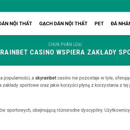
DÁN NỘI THẤT
GẠCH DÁN NỘI THẤT
PET
ĐÁ NHÂ
CHƯA PHÂN LOẠI
YRAINBET CASINO WSPIERA ZAKŁADY SP
a popularności, a
skyrainbet
casino nie pozostaje w tyle, oferują
a zakłady sportowe oraz jakie korzyści płyną z korzystania z tej 
adów sportowych, obejmującą różnorodne dyscypliny. Użytkownic