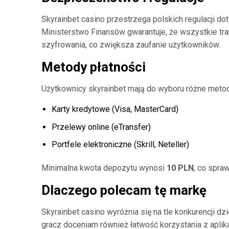
Skyrainbet casino przestrzega polskich regulacji 
Ministerstwo Finansów gwarantuje, że wszystkie tr
szyfrowania, co zwiększa zaufanie użytkowników.
Metody płatności
Użytkownicy skyrainbet mają do wyboru różne metody 
Karty kredytowe (Visa, MasterCard)
Przelewy online (eTransfer)
Portfele elektroniczne (Skrill, Neteller)
Minimalna kwota depozytu wynosi
10 PLN
, co spra
Dlaczego polecam tę markę
Skyrainbet casino wyróżnia się na tle konkurencji d
gracz doceniam również łatwość korzystania z aplikac