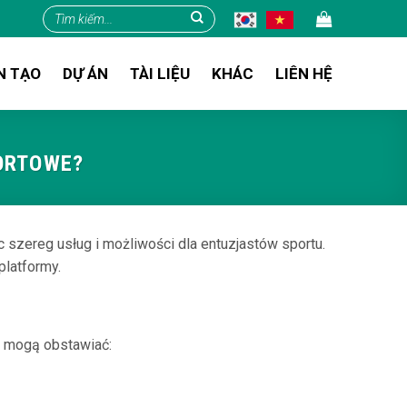
Tìm
kiếm:
N TẠO
DỰ ÁN
TÀI LIỆU
KHÁC
LIÊN HỆ
ORTOWE?
c szereg usług i możliwości dla entuzjastów sportu.
platformy.
y mogą obstawiać: