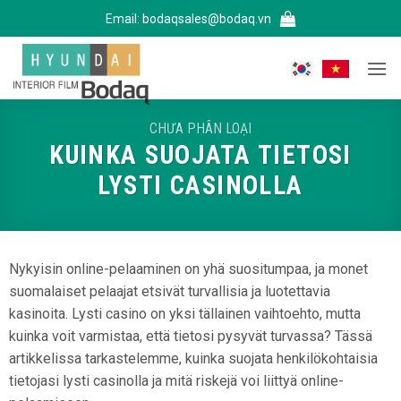
Bỏ
Email:
bodaqsales@bodaq.vn
qua
nội
dung
CHƯA PHÂN LOẠI
KUINKA SUOJATA TIETOSI
LYSTI CASINOLLA
Nykyisin online-pelaaminen on yhä suositumpaa, ja monet
suomalaiset pelaajat etsivät turvallisia ja luotettavia
kasinoita. Lysti casino on yksi tällainen vaihtoehto, mutta
kuinka voit varmistaa, että tietosi pysyvät turvassa? Tässä
artikkelissa tarkastelemme, kuinka suojata henkilökohtaisia
tietojasi lysti casinolla ja mitä riskejä voi liittyä online-