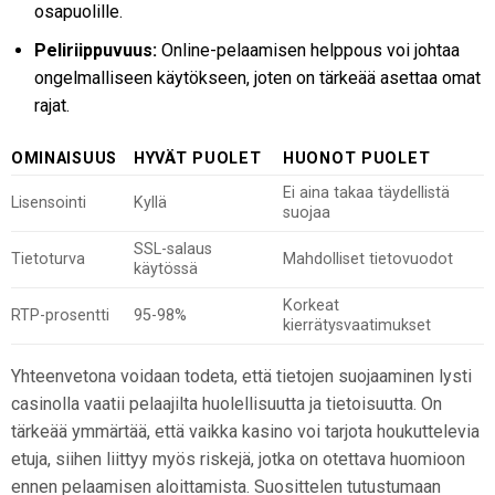
osapuolille.
Peliriippuvuus:
Online-pelaamisen helppous voi johtaa
ongelmalliseen käytökseen, joten on tärkeää asettaa omat
rajat.
OMINAISUUS
HYVÄT PUOLET
HUONOT PUOLET
Ei aina takaa täydellistä
Lisensointi
Kyllä
suojaa
SSL-salaus
Tietoturva
Mahdolliset tietovuodot
käytössä
Korkeat
RTP-prosentti
95-98%
kierrätysvaatimukset
Yhteenvetona voidaan todeta, että tietojen suojaaminen lysti
casinolla vaatii pelaajilta huolellisuutta ja tietoisuutta. On
tärkeää ymmärtää, että vaikka kasino voi tarjota houkuttelevia
etuja, siihen liittyy myös riskejä, jotka on otettava huomioon
ennen pelaamisen aloittamista. Suosittelen tutustumaan