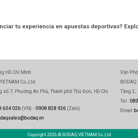
nciar tu experiencia en apuestas deportivas? Expl
g Hồ Chí Minh
Văn Phò
IETNAM Co.,Ltd
BODAQ 
 số 7, Phường An Phú, Thành phố Thủ Đức, Hồ Chí
Tầng 2, 
Tel :
083
9 634 026
(VN) -
0908 828 926
(Zalo)
Email:
b
daqsales@bodaq.vn
Copyright 2026 © BODAQ VIETNAM Co.,Ltd