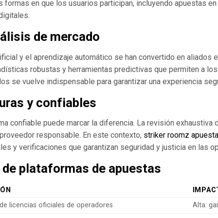
las formas en que los usuarios participan, incluyendo apuestas e
igitales.
álisis de mercado
artificial y el aprendizaje automático se han convertido en aliado
ísticas robustas y herramientas predictivas que permiten a los 
dos se vuelve indispensable para garantizar una experiencia segu
uras y confiables
rma confiable puede marcar la diferencia. La revisión exhaustiva 
un proveedor responsable. En este contexto,
striker roomz apuest
les y verificaciones que garantizan seguridad y justicia en las o
n de plataformas de apuestas
IÓN
IMPAC
 de licencias oficiales de operadores
Alta: ga