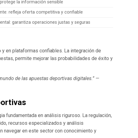
 protege la información sensible
te: refleja oferta competitiva y confiable
ntal: garantiza operaciones justas y seguras
 y en plataformas confiables. La integración de
uestas, permite mejorar las probabilidades de éxito y
 mundo de las apuestas deportivas digitales.” —
portivas
gia fundamentada en análisis riguroso. La regulación,
do, recursos especializados y análisis
an navegar en este sector con conocimiento y