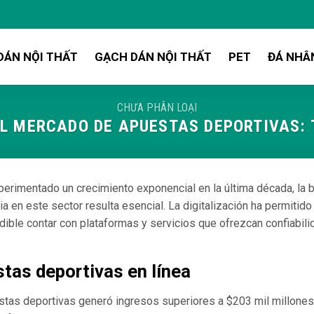
DÁN NỘI THẤT
GẠCH DÁN NỘI THẤT
PET
ĐÁ NHÂ
CHƯA PHÂN LOẠI
EL MERCADO DE APUESTAS DEPORTIVAS: 
erimentado un crecimiento exponencial en la última década, la 
ia en este sector resulta esencial. La digitalización ha permitido
ible contar con plataformas y servicios que ofrezcan confiabili
tas deportivas en línea
estas deportivas generó ingresos superiores a
$203 mil millones