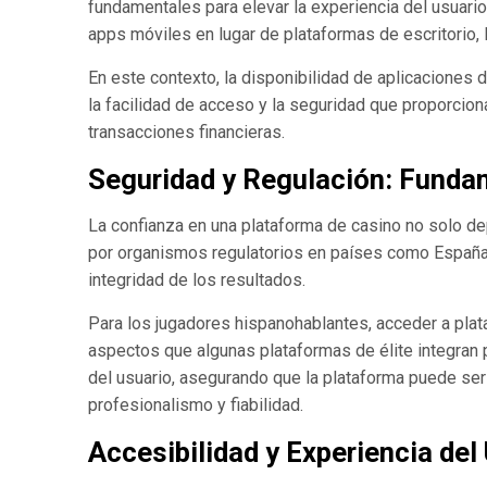
fundamentales para elevar la experiencia del usuari
apps móviles en lugar de plataformas de escritorio, l
En este contexto, la disponibilidad de aplicaciones
la facilidad de acceso y la seguridad que proporcion
transacciones financieras.
Seguridad y Regulación: Funda
La confianza en una plataforma de casino no solo de
por organismos regulatorios en países como España, I
integridad de los resultados.
Para los jugadores hispanohablantes, acceder a plat
aspectos que algunas plataformas de élite integran 
del usuario, asegurando que la plataforma puede ser 
profesionalismo y fiabilidad.
Accesibilidad y Experiencia del