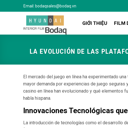
Bỏ
Email:
bodaqsales@bodaq.vn
qua
nội
GIỚI THIỆU
FILM 
dung
LA EVOLUCIÓN DE LAS PLATAF
El mercado del juego en línea ha experimentado una 
mayor demanda por experiencias de juego seguras y
casino en línea han evolucionado y qué elementos fu
habla hispana.
Innovaciones Tecnológicas que 
La introducción de tecnologías como el desarrollo de