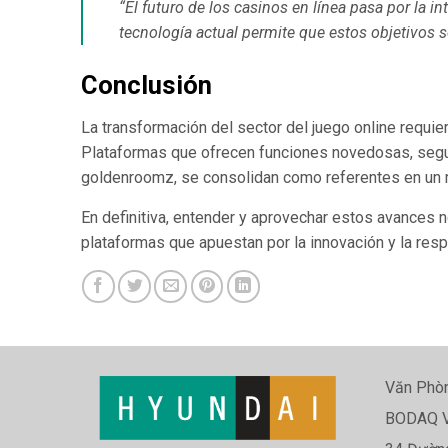
“El futuro de los casinos en línea pasa por la 
tecnología actual permite que estos objetivos s
Conclusión
La transformación del sector del juego online requie
Plataformas que ofrecen funciones novedosas, segur
goldenroomz, se consolidan como referentes en un 
En definitiva, entender y aprovechar estos avances n
plataformas que apuestan por la innovación y la respo
Văn Phòn
BODAQ V