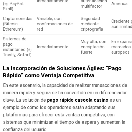
Inmediatamente
autenticación
(ej. PayPal,
América
multifactor
Skrill)
Criptomonedas
Variable, con
Seguridad
Creciente 
(Bitcoin,
confirmaciones de
mediante
aún limita
Ethereum)
red
criptografía
Sistemas de
Muy alta, con
En expans
pago
Inmediatamente
encriptación
mercados
instantáneo (ej.
fuerte
europeos
Trustly, Sofort)
La Incorporación de Soluciones Ágiles: “Pago
Rápido” como Ventaja Competitiva
En este escenario, la capacidad de realizar transacciones de
manera rápida y segura se ha convertido en un diferenciador
clave. La solución de
pago rápido casoola casino
es un
ejemplo de cómo los operadores están adaptando sus
plataformas para ofrecer esta ventaja competitiva, con
sistemas que minimizan el tiempo de espera y aumentan la
confianza del usuario.