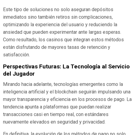
Este tipo de soluciones no solo aseguran depósitos
inmediatos sino también retiros sin complicaciones,
optimizando la experiencia del usuario y reduciendo la
ansiedad que pueden experimentar ante largas esperas.
Como resultado, los casinos que integran estos métodos
están disfrutando de mayores tasas de retención y
satisfacción.
Perspectivas Futuras: La Tecnología al Servicio
del Jugador
Mirando hacia adelante, tecnologías emergentes como la
inteligencia artificial y el blockchain seguirán impulsando una
mayor transparencia y eficiencia en los procesos de pago. La
tendencia apunta a plataformas que puedan realizar
transacciones casi en tiempo real, con estándares
nuevamente elevados en seguridad y privacidad.
En definitiva, la evolución de los métodos de pago no solo