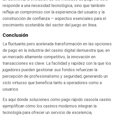
responde a una necesidad tecnológica, sino que también
refleja un compromiso con la experiencia del usuario y la
construcción de confianza — aspectos esenciales para el
crecimiento sostenible del sector del juego en línea.
Conclusión
La fluctuante pero acelerada transformación en las opciones
de pago en la industria del casino digital demuestra que, en
un mercado altamente competitivo, la innovación en
transacciones es clave. La facilidad y rapidez con la que los
jugadores pueden gestionar sus fondos refuerzan la
percepción de profesionalismo y seguridad, generando un
ciclo virtuoso que beneficia tanto a operadores como a
usuarios.
Es aquí donde soluciones como pago rápido casoola casino
ejemplifican cómo los casinos modernos integran la
tecnología para ofrecer un servicio de excelencia,