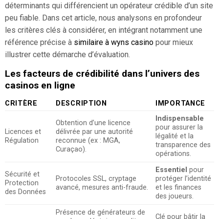
déterminants qui différencient un opérateur crédible d’un site
peu fiable. Dans cet article, nous analysons en profondeur
les critères clés à considérer, en intégrant notamment une
référence précise à
similaire à wyns casino
pour mieux
illustrer cette démarche d’évaluation.
Les facteurs de crédibilité dans l’univers des
casinos en ligne
CRITÈRE
DESCRIPTION
IMPORTANCE
Indispensable
Obtention d’une licence
pour assurer la
Licences et
délivrée par une autorité
légalité et la
Régulation
reconnue (ex : MGA,
transparence des
Curaçao).
opérations.
Essentiel
pour
Sécurité et
Protocoles SSL, cryptage
protéger l’identité
Protection
avancé, mesures anti-fraude.
et les finances
des Données
des joueurs.
Présence de générateurs de
Clé pour bâtir la