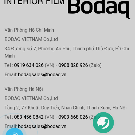
Văn Phòng Hồ Chí Minh
BODAQ VIETNAM Co.,Ltd
34 Đường số 7, Phường An Phú, Thành phố Thủ Đức, Hồ Chí
Minh
Tel :
0919 634 026
(VN) -
0908 828 926
(Zalo)
Email:
bodaqsales@bodaq.vn
Văn Phòng Hà Nội
BODAQ VIETNAM Co.,Ltd
Tầng 2, 77 Khuất Duy Tiến, Nhân Chính, Thanh Xuân, Hà Nội
Tel :
083 456 0842
(VN) -
0903 668 026
(Zalo)
Email:
bodaqsales@bodaq.vn