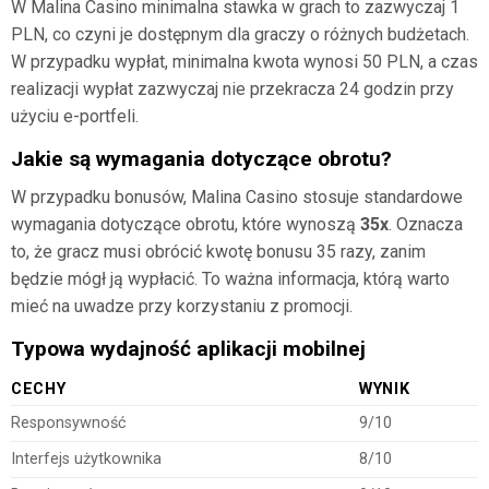
W Malina Casino minimalna stawka w grach to zazwyczaj 1
PLN, co czyni je dostępnym dla graczy o różnych budżetach.
W przypadku wypłat, minimalna kwota wynosi 50 PLN, a czas
realizacji wypłat zazwyczaj nie przekracza 24 godzin przy
użyciu e-portfeli.
Jakie są wymagania dotyczące obrotu?
W przypadku bonusów, Malina Casino stosuje standardowe
wymagania dotyczące obrotu, które wynoszą
35x
. Oznacza
to, że gracz musi obrócić kwotę bonusu 35 razy, zanim
będzie mógł ją wypłacić. To ważna informacja, którą warto
mieć na uwadze przy korzystaniu z promocji.
Typowa wydajność aplikacji mobilnej
CECHY
WYNIK
Responsywność
9/10
Interfejs użytkownika
8/10