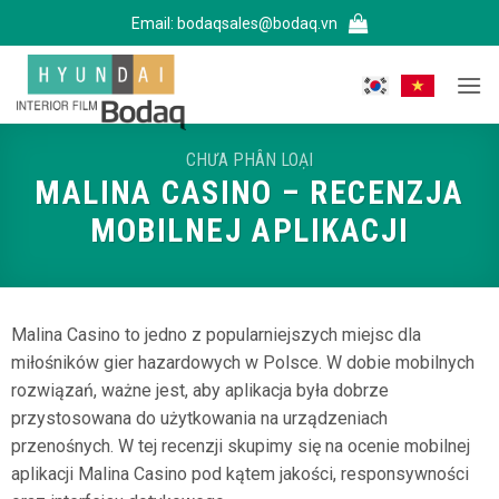
Bỏ
Email:
bodaqsales@bodaq.vn
qua
nội
dung
CHƯA PHÂN LOẠI
MALINA CASINO – RECENZJA
MOBILNEJ APLIKACJI
Malina Casino to jedno z popularniejszych miejsc dla
miłośników gier hazardowych w Polsce. W dobie mobilnych
rozwiązań, ważne jest, aby aplikacja była dobrze
przystosowana do użytkowania na urządzeniach
przenośnych. W tej recenzji skupimy się na ocenie mobilnej
aplikacji Malina Casino pod kątem jakości, responsywności