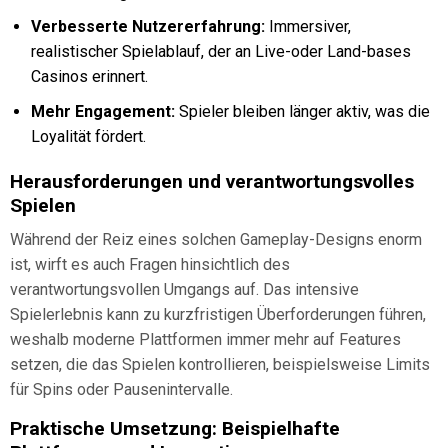
Verbesserte Nutzererfahrung:
Immersiver,
realistischer Spielablauf, der an Live-oder Land-bases
Casinos erinnert.
Mehr Engagement:
Spieler bleiben länger aktiv, was die
Loyalität fördert.
Herausforderungen und verantwortungsvolles
Spielen
Während der Reiz eines solchen Gameplay-Designs enorm
ist, wirft es auch Fragen hinsichtlich des
verantwortungsvollen Umgangs auf. Das intensive
Spielerlebnis kann zu kurzfristigen Überforderungen führen,
weshalb moderne Plattformen immer mehr auf Features
setzen, die das Spielen kontrollieren, beispielsweise Limits
für Spins oder Pausenintervalle.
Praktische Umsetzung: Beispielhafte