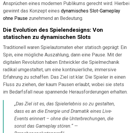
Ansprüchen eines modernen Publikums gerecht wird. Hierbei
gewinnt das Konzept eines
dynamisches Slot-Gameplay
ohne Pause
zunehmend an Bedeutung.
Die Evolution des Spielendesigns: Von
statischen zu dynamischen Slots
Traditionell waren Spielautomaten eher statisch geprägt: Ein
Spin, eine mögliche Auszahlung, dann eine Pause. Mit der
digitalen Revolution haben Entwickler die Spielmechanik
radikal umgestaltet, um eine kontinuierliche, immersive
Erfahrung zu schaffen. Das Ziel ist klar: Die Spieler in einen
Fluss zu ziehen, der kaum Pausen erlaubt, wobei sie stets
im Bedarfsfall neue spannende Herausforderungen erhalten.
„Das Ziel ist es, das Spielerlebnis so zu gestalten,
dass es an die Energie und Dramatik eines Live-
Events erinnert – ohne die Unterbrechungen, die
sonst das Gameplay stören.“ —