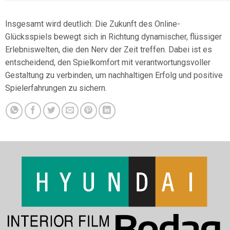
Insgesamt wird deutlich: Die Zukunft des Online-
Glücksspiels bewegt sich in Richtung dynamischer, flüssiger
Erlebniswelten, die den Nerv der Zeit treffen. Dabei ist es
entscheidend, den Spielkomfort mit verantwortungsvoller
Gestaltung zu verbinden, um nachhaltigen Erfolg und positive
Spielerfahrungen zu sichern.