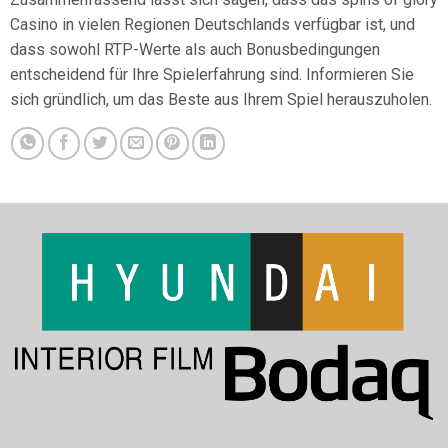
Casino in vielen Regionen Deutschlands verfügbar ist, und
dass sowohl RTP-Werte als auch Bonusbedingungen
entscheidend für Ihre Spielerfahrung sind. Informieren Sie
sich gründlich, um das Beste aus Ihrem Spiel herauszuholen.