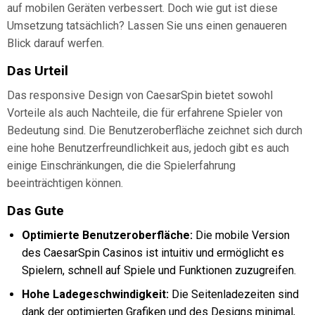
auf mobilen Geräten verbessert. Doch wie gut ist diese
Umsetzung tatsächlich? Lassen Sie uns einen genaueren
Blick darauf werfen.
Das Urteil
Das responsive Design von CaesarSpin bietet sowohl
Vorteile als auch Nachteile, die für erfahrene Spieler von
Bedeutung sind. Die Benutzeroberfläche zeichnet sich durch
eine hohe Benutzerfreundlichkeit aus, jedoch gibt es auch
einige Einschränkungen, die die Spielerfahrung
beeinträchtigen können.
Das Gute
Optimierte Benutzeroberfläche:
Die mobile Version
des CaesarSpin Casinos ist intuitiv und ermöglicht es
Spielern, schnell auf Spiele und Funktionen zuzugreifen.
Hohe Ladegeschwindigkeit:
Die Seitenladezeiten sind
dank der optimierten Grafiken und des Designs minimal,