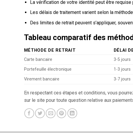
La vérification de votre identité peut être requise
Les délais de traitement varient selon la méthod
Des limites de retrait peuvent s’appliquer, souven
Tableau comparatif des méthode
MÉTHODE DE RETRAIT
DÉLAI D
Carte bancaire
3-5 jours
Portefeuille électronique
1-3 jours
Virement bancaire
3-7 jours
En respectant ces étapes et conditions, vous pourre
sur le site pour toute question relative aux paiements 