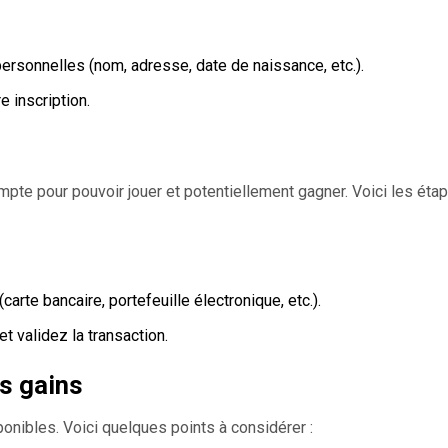
ersonnelles (nom, adresse, date de naissance, etc.).
e inscription.
mpte pour pouvoir jouer et potentiellement gagner. Voici les étap
rte bancaire, portefeuille électronique, etc.).
 validez la transaction.
s gains
ponibles. Voici quelques points à considérer :