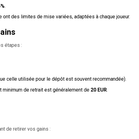
5%
.
te ont des limites de mise variées, adaptées à chaque joueur.
gains
es étapes :
ue celle utilisée pour le dépôt est souvent recommandée).
ant minimum de retrait est généralement de
20 EUR
.
nt de retirer vos gains :