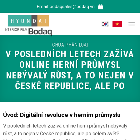
Bỏ
Email:
bodaqsales@bodaq.vn
qua
nội
dung
CHƯA PHÂN LOẠI
V POSLEDNÍCH LETECH ZAŽÍVÁ
ONLINE HERNÍ PRŮMYSL
NEBÝVALÝ RŮST, A TO NEJEN V
ČESKÉ REPUBLICE, ALE PO
Úvod: Digitální revoluce v herním průmyslu
V posledních letech zažívá online herní průmysl nebývalý
růst, a to nejen v České republice, ale po celém světě.