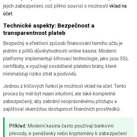
jejich zabezpečení, což přímo souvisí s možností
vklad na
účet
.
Technické aspekty: Bezpečnost a
transparentnost plateb
Bezpečný a efektivní způsob financování herního účtu je
jedním z pilířů důvěryhodnosti online kasina. Moderní
platformy implementují šifrovací technologie, jako jsou SSL
certifikáty, a využívají osvědčené platební brány, které
minimalizují riziko ztrát a podvodů.
Jednou z klíčových funkcí je možnost vklad na účet. Tento
proces by měl být nejen intuitivní, ale také kompletně
zabezpečený, aby zabránil neoprávněnému přístupu a
zajišťoval okamžitou dostupnost finančních prostředků.
Příklad:
Moderní kasina často používají bankovní
převody, e-peněženky nebo kryptoměny k zabezpečení