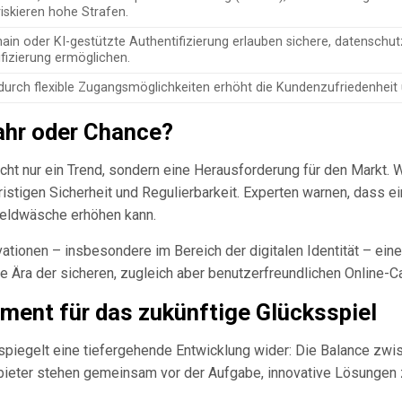
iskieren hohe Strafen.
in oder KI-gestützte Authentifizierung erlauben sichere, datenschut
fizierung ermöglichen.
 durch flexible Zugangsmöglichkeiten erhöht die Kundenzufriedenheit
ahr oder Chance?
nicht nur ein Trend, sondern eine Herausforderung für den Markt.
ristigen Sicherheit und Regulierbarkeit. Experten warnen, dass 
Geldwäsche erhöhen kann.
tionen – insbesondere im Bereich der digitalen Identität – eine
e Ära der sicheren, zugleich aber benutzerfreundlichen Online-Ca
ment für das zukünftige Glücksspiel
spiegelt eine tiefergehende Entwicklung wider: Die Balance zwis
bieter stehen gemeinsam vor der Aufgabe, innovative Lösungen 