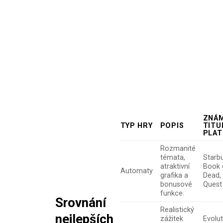
ZNÁ
TYP HRY
POPIS
TITUL
PLA
Rozmanité
témata,
Starbu
atraktivní
Book 
Automaty
grafika a
Dead,
bonusové
Quest
funkce.
Srovnání
Realistický
nejlepších
zážitek
Evolut