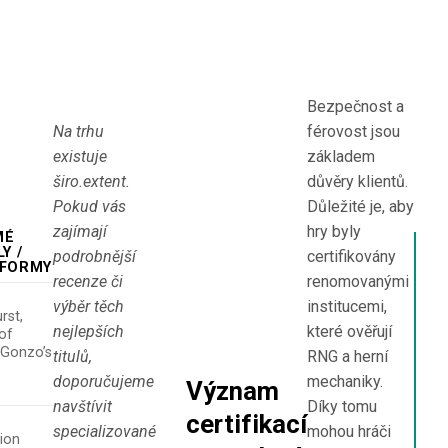
Bezpečnost a
Na trhu
férovost jsou
existuje
základem
širo.extent.
důvěry klientů.
Pokud vás
Důležité je, aby
zajímají
hry byly
MÉ
Y /
podrobnější
certifikovány
TFORMY
recenze či
renomovanými
výběr těch
institucemi,
rst,
nejlepších
které ověřují
of
 Gonzo’s
titulů,
RNG a herní
doporučujeme
mechaniky.
Význam
navštívit
Díky tomu
certifikací
specializované
mohou hráči
ion