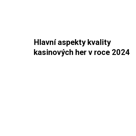
Hlavní aspekty kvality
kasinových her v roce 2024