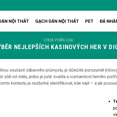
DÁN NỘI THẤT
GẠCH DÁN NỘI THẤT
PET
ĐÁ NHÂ
CHƯA PHÂN LOẠI
ÝBĚR NEJLEPŠÍCH KASINOVÝCH HER V DI
dílnou součástí zábavního průmyslu, je důležité porozumět klíčov
tát od státu, jedno je jisté: kvalita a rozmanitost herního portfol
omto kontextu je nezbytné identifikovat, kde najít — a jak posoudi
T
po
vi