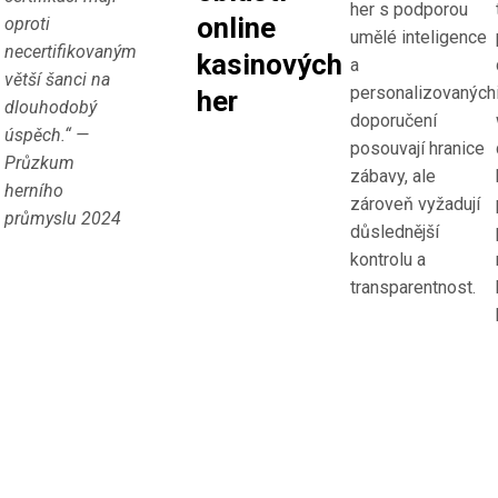
her s podporou
online
oproti
umělé inteligence
necertifikovaným
kasinových
a
větší šanci na
personalizovaných
her
dlouhodobý
doporučení
úspěch.“ —
posouvají hranice
Průzkum
zábavy, ale
herního
zároveň vyžadují
průmyslu 2024
důslednější
kontrolu a
transparentnost.