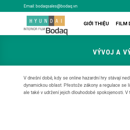
Bỏ
Email:
bodaqsales@bodaq.vn
qua
nội
GIỚI THIỆU
FILM 
dung
VÝVOJ A V
V dnešní době, kdy se online hazardní hry stávají ne
dynamickou oblast. Přestože zákony a regulace se liší s
ale také v udržení jejich dlouhodobé spokojenosti. V t