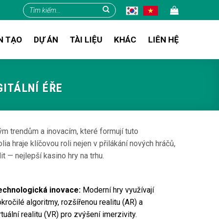
Tìm
kiếm:
N TẠO
DỰ ÁN
TÀI LIỆU
KHÁC
LIÊN HỆ
GITÁLNÍ ÉŘE
ým trendům a inovacím, které formují tuto
ia hraje klíčovou roli nejen v přilákání nových hráčů,
t — nejlepší kasino hry na trhu.
echnologická inovace:
Moderní hry využívají
kročilé algoritmy, rozšířenou realitu (AR) a
rtuální realitu (VR) pro zvýšení imerzivity.