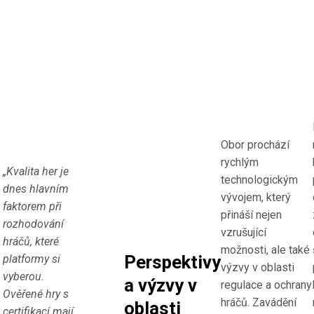
Obor prochází
rychlým
„Kvalita her je
technologickým
dnes hlavním
vývojem, který
faktorem při
přináší nejen
rozhodování
vzrušující
hráčů, které
možnosti, ale také
Perspektivy
platformy si
výzvy v oblasti
vyberou.
a výzvy v
regulace a ochrany
Ověřené hry s
hráčů. Zavádění
oblasti
certifikací mají