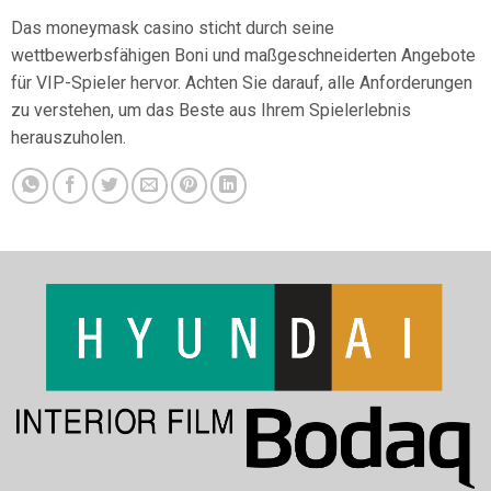
Das moneymask casino sticht durch seine
wettbewerbsfähigen Boni und maßgeschneiderten Angebote
für VIP-Spieler hervor. Achten Sie darauf, alle Anforderungen
zu verstehen, um das Beste aus Ihrem Spielerlebnis
herauszuholen.