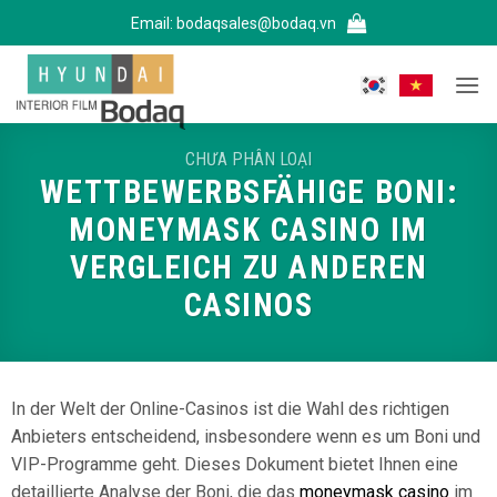
Bỏ
Email:
bodaqsales@bodaq.vn
qua
nội
dung
CHƯA PHÂN LOẠI
WETTBEWERBSFÄHIGE BONI:
MONEYMASK CASINO IM
VERGLEICH ZU ANDEREN
CASINOS
In der Welt der Online-Casinos ist die Wahl des richtigen
Anbieters entscheidend, insbesondere wenn es um Boni und
VIP-Programme geht. Dieses Dokument bietet Ihnen eine
detaillierte Analyse der Boni, die das
moneymask casino
im